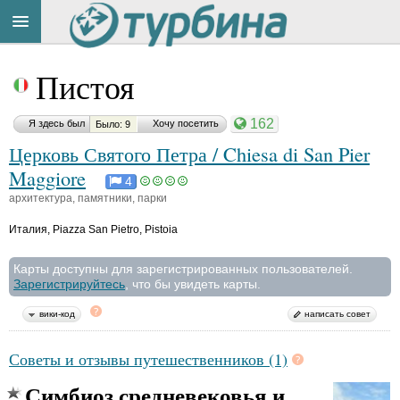
Title
Cейчас
Пистоя
на
сайте:
162
Я здесь был
Хочу посетить
Было: 9
Церковь Святого Петра / Chiesa di San Pier
Maggiore
4
архитектура, памятники, парки
Button
Италия
,
Piazza San Pietro, Pistoia
Карты доступны для зарегистрированных пользователей.
Зарегистрируйтесь
, что бы увидеть карты.
вики-код
написать совет
Советы и отзывы путешественников (1)
Симбиоз средневековья и