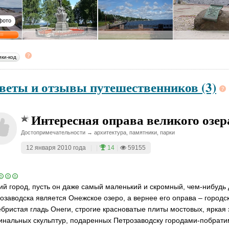
фото
ики-код
веты и отзывы путешественников (3)
Интересная оправа великого озер
Достопримечательности → архитектура, памятники, парки
12 января 2010 года
|
|
14
|
59155
ий город, пусть он даже самый маленький и скромный, чем-нибудь 
озаводска является Онежское озеро, а вернее его оправа – городс
бристая гладь Онеги, строгие красноватые плиты мостовых, яркая 
инальных скульптур, подаренных Петрозаводску городами-побратим