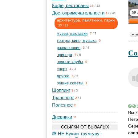
Кафе, рестораны
15
/
12
Достопримечательности
59 
47
/
41
архитектура, памятники, парки
35
/
32
музеи, выставки
7
/
7
в
театры, кино, музыка
0
развлечения
5
/
4
Со
природа
7
/
6
ночные клубы
0
спорт
4
/
3
другое
6
/
5
общие советы
1
Шоппинг
3
/
3
Транспорт
2
/
1
Полезное
2
Всяк
Дневники
11
Петр
Сере
ССЫЛКИ ОТ БЫВАЛЫХ
ориг
🙈 НЕ Букинг (румгуру -