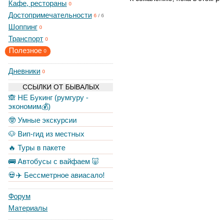
Кафе, рестораны
0
Достопримечательности
6
/
6
Шоппинг
0
Транспорт
0
Полезное
0
Дневники
0
ССЫЛКИ ОТ БЫВАЛЫХ
🙈 НЕ Букинг (румгуру -
экономим💰)
🤓 Умные экскурсии
🐶 Вип-гид из местных
🔥 Туры в пакете
🚌 Автобусы с вайфаем 🐷
💀✈️ Бессметрное авиасало!
Форум
Материалы