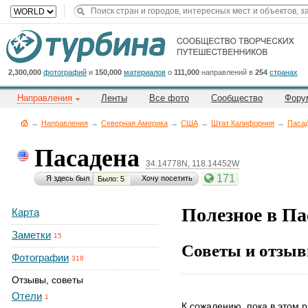
Title
Cейчас
на
сайте:
2,300,000
фотографий
и
150,000
материалов
о
111,000
направлений в
254
странах
Направления
Ленты
Все фото
Сообщество
Фору
→
Направления
→
Северная Америка
→
CША
→
Штат Калифорния
→
Паса
Пасадена
34.14778N, 118.14452W
Button
171
Я здесь был
Хочу посетить
Было: 5
Полезное в Па
Карта
Заметки
15
Советы и отзыв
Фотографии
318
Отзывы, советы
Отели
1
К сожалению, пока в этом р