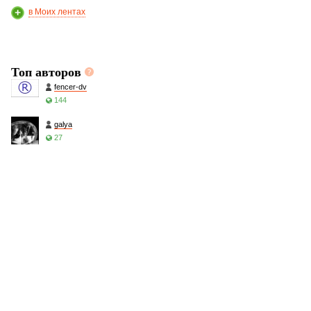
в Моих лентах
Топ авторов
fencer-dv
144
galya
27