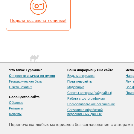
Поделитесь впечатлениями!
Что такое Турбина?
Ваша информация на сайте
Испо
О проекте и зачем он нужен
Виды материалов
Напр
Географическая база
Правила сайта
Лент
С чего начать?
Модерация
Все 
Советы авторам (гайдлайны)
Поис
Сообщество сайта
Работа с фотографиями
Общение
Пользовательскоe соглашение
Рейтинги
Согласие с обработкой
Форумы
персональных данных
Перепечатка любых материалов без согласования с авторами