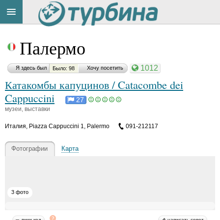
Материал
Title
Cейчас
понравился:
Палермо
на
сайте:
1012
Я здесь был
Хочу посетить
Было: 98
Катакомбы капуцинов / Catacombe dei
Н
и
Cappuccini
27
к
музеи, выставки
о
Button
л
Италия
,
Piazza Cappuccini 1, Palermo
091-212117
а
й
Д
Фотографии
Карта
о
н
ц
о
в
3 фото
D
o
n
вики-код
написать совет