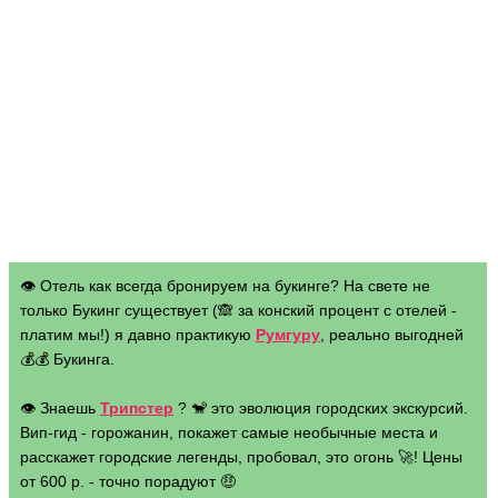
👁 Отель как всегда бронируем на букинге? На свете не
только Букинг существует (🙈 за конский процент с отелей -
платим мы!) я давно практикую
Румгуру
, реально выгодней
💰💰 Букинга.
👁 Знаешь
Трипстер
? 🐒 это эволюция городских экскурсий.
Вип-гид - горожанин, покажет самые необычные места и
расскажет городские легенды, пробовал, это огонь 🚀! Цены
от 600 р. - точно порадуют 🤑