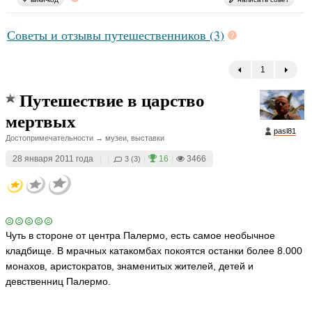
ni
c
o
Советы и отзывы путешественников (3)
ья
ть
1
←
Путешествие в царство
мертвых
pasl81
Достопримечательности → музеи, выставки
28 января 2011 года
|
|
|
16
|
3466
3 (3)
Чуть в стороне от центра Палермо, есть самое необычное
кладбище. В мрачных катакомбах покоятся останки более 8.000
монахов, аристократов, знаменитых жителей, детей и
девственниц Палермо.