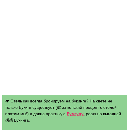
👁 Отель как всегда бронируем на букинге? На свете не
только Букинг существует (🙈 за конский процент с отелей -
платим мы!) я давно практикую
Румгуру
, реально выгодней
💰💰 Букинга.