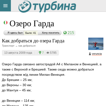
Title
Cейчас
Озеро Гарда
на
сайте:
215
Я здесь был
Хочу посетить
Было: 41
Как добраться до озера Гарда
Транспорт → как добраться
13 августа 2009 года
|
|
7
|
5795
veruncia
Button
Озеро Гарда связано автострадой А4 с Миланом и Венецией, а
также с Вероной и Брешией. Также сюда можно добраться
посредством ж/д линии Милан-Венеция.
До Брешии – 25 км;
до Вероны – 30 км;
до Мантуи – 45 км;
до Венеции – 114 км;
до Милана – 125 км;