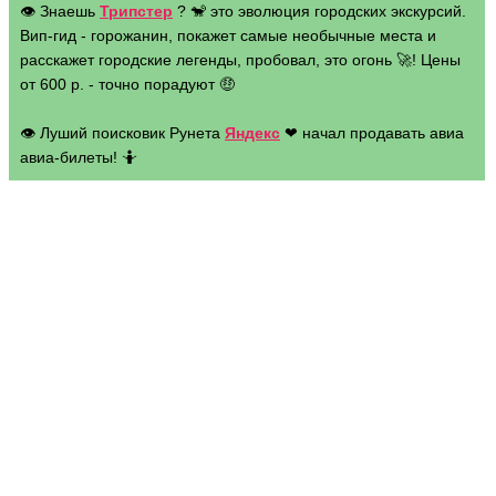
👁 Знаешь
Трипстер
? 🐒 это эволюция городских экскурсий.
Вип-гид - горожанин, покажет самые необычные места и
расскажет городские легенды, пробовал, это огонь 🚀! Цены
от 600 р. - точно порадуют 🤑
👁 Луший поисковик Рунета
Яндекс
❤ начал продавать авиа
авиа-билеты! 🤷