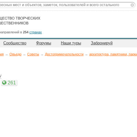
направлений в
254
странах
Сообщество
Форумы
Наши туры
Забронируй
ия
→
Овьедо
→
Советы
→
Достопримечательности
→
архитектура, памятники, парк
W
261