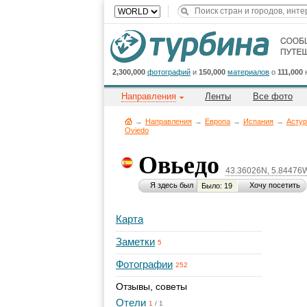
2,300,000
фотографий
и
150,000
материалов
о
111,000
Направления
Ленты
Все фото
→
Направления
→
Европа
→
Испания
→
Астур
Oviedo
Овьедо
43.36026N, 5.84476
Я здесь был
Хочу посетить
Было: 19
Карта
Заметки
5
Фотографии
252
Отзывы, советы
Отели
1
/
1