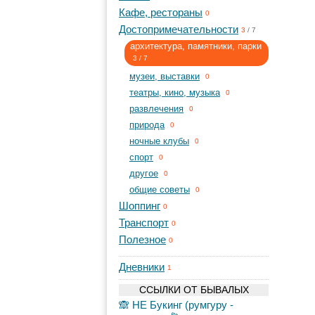
Кафе, рестораны
0
Достопримечательности
3
/
7
архитектура, памятники, парки
3
/
7
музеи, выставки
0
театры, кино, музыка
0
развлечения
0
природа
0
ночные клубы
0
спорт
0
другое
0
общие советы
0
Шоппинг
0
Транспорт
0
Полезное
0
Дневники
1
ССЫЛКИ ОТ БЫВАЛЫХ
🙈 НЕ Букинг (румгуру -