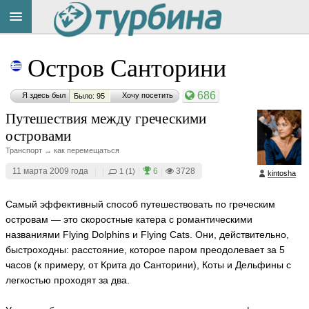
Title
Cейчас
Остров Санторини
на
сайте:
686
Я здесь был
Хочу посетить
Было: 95
Путешествия между греческими
островами
Транспорт → как перемещаться
Button
11 марта 2009 года
|
|
|
6
|
3728
1 (1)
kintosha
Самый эффективный способ путешествовать по греческим
островам — это скоростные катера с романтическими
названиями Flying Dolphins и Flying Cats. Они, действительно,
быстроходны: расстояние, которое паром преодолевает за 5
часов (к примеру, от Крита до Санторини), Коты и Дельфины с
легкостью проходят за два.