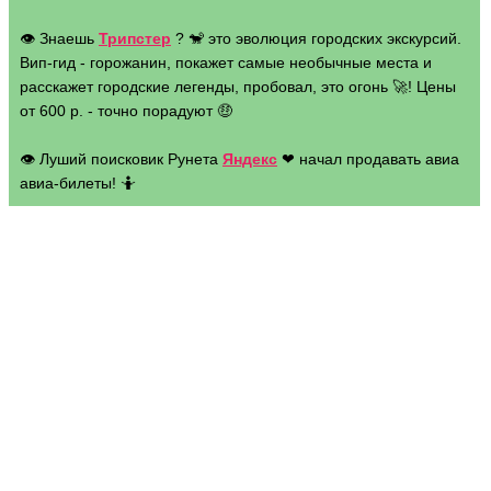
👁 Знаешь
Трипстер
? 🐒 это эволюция городских экскурсий.
Вип-гид - горожанин, покажет самые необычные места и
расскажет городские легенды, пробовал, это огонь 🚀! Цены
от 600 р. - точно порадуют 🤑
👁 Луший поисковик Рунета
Яндекс
❤ начал продавать авиа
авиа-билеты! 🤷