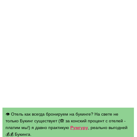
👁 Отель как всегда бронируем на букинге? На свете не
только Букинг существует (🙈 за конский процент с отелей -
платим мы!) я давно практикую
Румгуру
, реально выгодней
💰💰 Букинга.