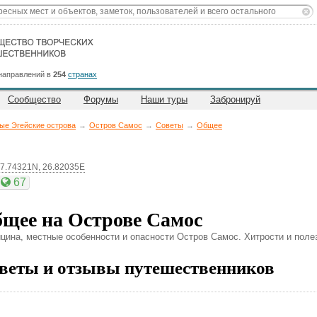
направлений в
254
странах
Сообщество
Форумы
Наши туры
Забронируй
ые Эгейские острова
→
Остров Самос
→
Советы
→
Общее
7.74321N, 26.82035E
67
щее на Острове Самос
цина, местные особенности и опасности Остров Самос. Хитрости и поле
веты и отзывы путешественников