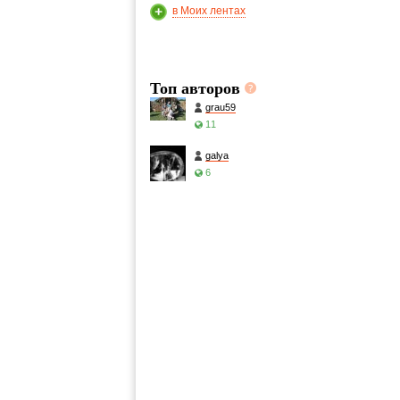
в Моих лентах
Топ авторов
grau59
11
galya
6