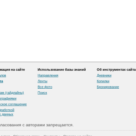
ация на сайте
Использование базы знаний
Об инструментах сайта
алов
Направления
Дневники
та
Ленты
Копилки
Все фото
Бронирование
ам (гайдлайны)
Поиск
тографиями
скоe соглашение
бработкой
х данных
ласования с авторами запрещается.