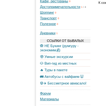
Кафе, рестораны
0
К со
Достопримечательности
1
/
4
Шоппинг
0
Транспорт
0
Полезное
0
Дневники
1
ССЫЛКИ ОТ БЫВАЛЫХ
🙈 НЕ Букинг (румгуру -
экономим💰)
🤓 Умные экскурсии
🐶 Вип-гид из местных
🔥 Туры в пакете
🚌 Автобусы с вайфаем 🐷
💀✈️ Бессметрное авиасало!
Форум
Материалы