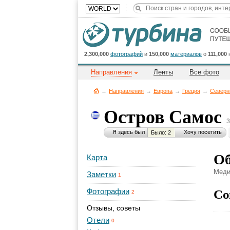
2,300,000
фотографий
и
150,000
материалов
о
111,000
Направления
Ленты
Все фото
→
Направления
→
Европа
→
Греция
→
Северн
Остров Самос
3
Я здесь был
Хочу посетить
Было: 2
Об
Карта
Меди
Заметки
1
Со
Фотографии
2
Отзывы, советы
Отели
0