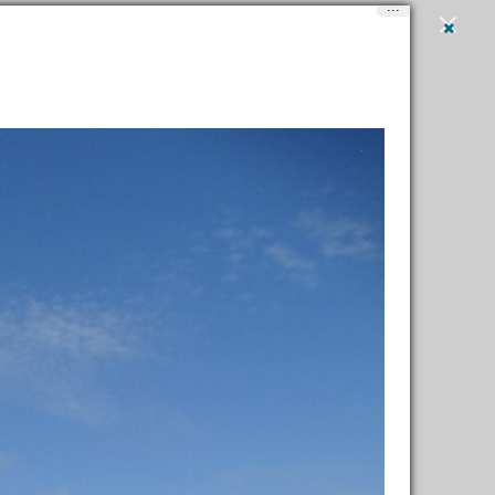
...
Вход
и
регистрация
Написать
в
Maynur