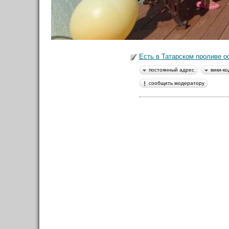
в Моих лентах
Вики-код направления:
Есть в Татарском проливе о
.
Топ авторов
постоянный адрес
вики-ко
сообщить модератору
Maynur
62
Anastassia
19