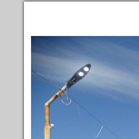
2,300,000
фотографий
и
150,000
материалов
о
111,000
Направления
Ленты
Все фото
→
Направления
→
Европа
→
Россия
→
Сахали
Остров Монер
Я здесь был
Хочу посетить
Было: 3
Карта
Заметки
2
Фотографии
74
Отзывы, советы
Назв
Отели
0