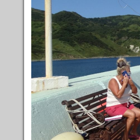
Кафе, рестораны
0
Достопримечательности
0
Шоппинг
0
Транспорт
0
Полезное
0
Дневники
0
ССЫЛКИ ОТ БЫВАЛЫХ
🙈 НЕ Букинг (румгуру -
экономим💰)
🤓 Умные экскурсии
🐶 Вип-гид из местных
🔥 Туры в пакете
🚌 Автобусы с вайфаем 🐷
💀✈️ Бессметрное авиасало!
Форум
Материалы