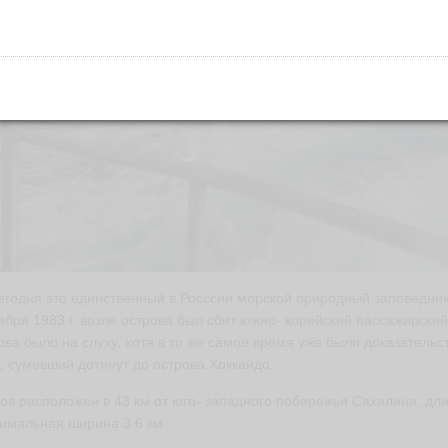
егодня это единственный в Росссии морской природный заповедник.
ября 1983 г. возле острова был сбит южно- корейский пассажирски
ова было на слуху, хотя в то же самое время уже были доказательс
 сумевший дотянут до острова Хоккайдо.
ов расположен в 43 км от юго- западного побережья Сахалина, длин
имальная ширина 3.6 км.