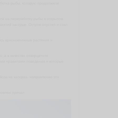
ботка рыбы, которую продолжили
а на переработку рыбы в открытом
ятий на суше. Остров опустел и стал
сь краснокнижные растения и
о, а в качестве созерцателя
гими правилами поведения и которые
ейсов на катерах- направление это
новлен причал