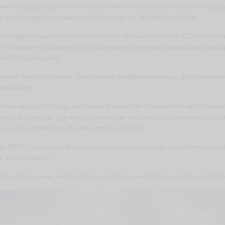
вной сферой деятельности населения было рыболовство и перера
е освобождения наши хозяйственники на тех же площадях.
 ые годы прошлого столетия рыбная промышленность СССР перешл
 и отпала необходимость в содержании перерабатывающих предпри
ытой территорией.
людей природа ожила. Очистились прибрежные воды, восстановили
тный мир.
ловек вернулся сюда, но уже не в качестве истребителя всего живог
альной природы, где его хищнические инстинкты ограничены стро
ынужден соблюдать. За этим строго следят.
та 2021 г. на остров было организовано несколько туристических р
ь востребовано.
ов к посещению его туристами готовили несколько лет. Был восста