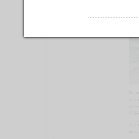
На с
сент
остр
США,
Остр
макс