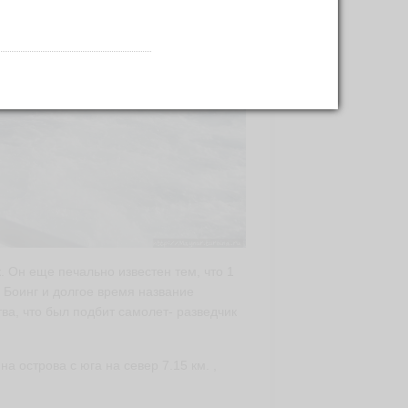
 Он еще печально известен тем, что 1
й Боинг и долгое время название
тва, что был подбит самолет- разведчик
а острова с юга на север 7.15 км. ,