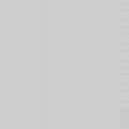
Осно
посл
В 70
море
закр
Без 
живо
И че
уник
он в
С ле
очен
Остр