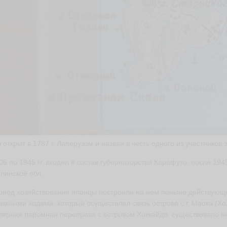
л открыт в 1787 г. Лаперузом и назван в честь одного из участников 
05 по 1945 гг. входил в состав губернаторства Карафуто, после 1945
линской обл.
риод хозяйствования японцы построили на нем поныне действующи
емными ходами, который осуществлял связь острова с г. Маока (Хо
лярная паромная переправа с островом Хоккайдо, существовало не