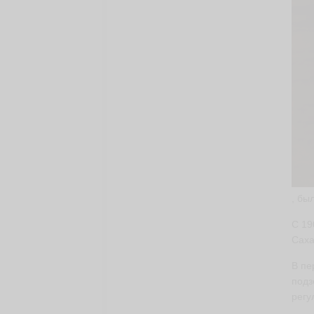
, бы
С 19
Саха
В пе
подз
регу