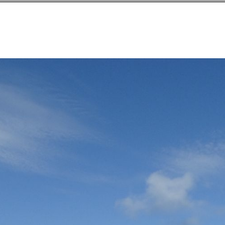
направлений в
254
странах
Сообщество
Форумы
Наши туры
Забронируй
нская область
→
Остров Монерон
→
Заметки
→
Есть в Татарском проливе остров
он
46.25398N, 141.23209E
81
Есть в Татарском проливе остро
10 января 2022 года
|
|
|
62
|
1746
25 (10)
20
ание ему Монерон.