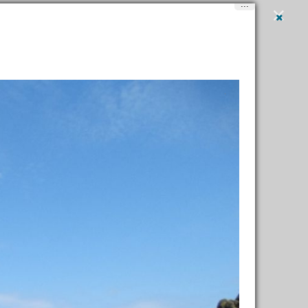
...
Вход
и
регистрация
Написать
в
Maynur