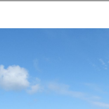
направлений в
254
странах
Сообщество
Форумы
Наши туры
Забронируй
нская область
→
Остров Монерон
→
Заметки
→
Есть в Татарском проливе остров
он
46.25398N, 141.23209E
81
Есть в Татарском проливе остро
10 января 2022 года
|
|
|
62
|
1746
25 (10)
20
ание ему Монерон.