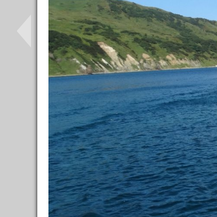
Кафе, рестораны
0
Достопримечательности
0
Шоппинг
0
Транспорт
0
Полезное
0
Дневники
0
ССЫЛКИ ОТ БЫВАЛЫХ
🙈 НЕ Букинг (румгуру -
экономим💰)
🤓 Умные экскурсии
🐶 Вип-гид из местных
🔥 Туры в пакете
🚌 Автобусы с вайфаем 🐷
💀✈️ Бессметрное авиасало!
Форум
Материалы