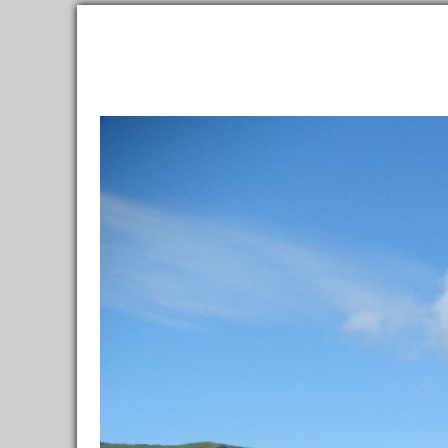
2,300,000
фотографий
и
150,000
материалов
о
111,000
Направления
Ленты
Все фото
→
Направления
→
Европа
→
Россия
→
Сахали
Остров Монер
Я здесь был
Хочу посетить
Было: 3
Карта
Заметки
2
Фотографии
74
Отзывы, советы
Назв
Отели
0