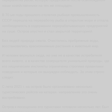
переработка рыбы, которую продолжили после освобождения
о
наши хозяйственники на тех же площадях.
в
K
В 70 ые годы прошлого столетия рыбная промышленность
u
z
СССР перешла на переработку рыбы в открытом море и отпала
n
необходимость в содержании перерабатывающих предприятий
et
s
на суше. Остров опустел и стал закрытой территорией.
o
v
Без людей природа ожила. Очистились прибрежные воды,
S
e
восстановились краснокнижные растения и животный мир.
r
g
И человек вернулся сюда, но уже не в качестве истребителя
e
y
всего живого, а в качестве созерцателя уникальной природы, где
ья
его хищнические инстинкты ограничены строгими правилами
ть
поведения и которые он вынужден соблюдать. За этим строго
следят.
С лета 2021 г. на остров было организовано несколько
А
туристических рейсов на катерах- направление это очень
л
востребовано.
е
к
Остров к посещению его туристами готовили несколько лет. Был
с