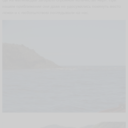
где на мелководье загорало огромное количество нерп. При
нашем приближении они даже не удосужились покинуть место
лежки и с любопытством поглядывали на нас.
.