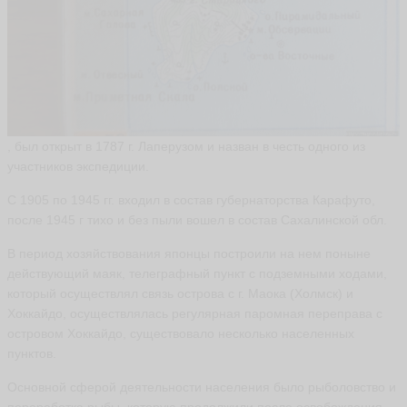
и
й
fa
th
e
ri
s
a
ья
, был открыт в 1787 г. Лаперузом и назван в честь одного из
ть
участников экспедиции.
С 1905 по 1945 гг. входил в состав губернаторства Карафуто,
С
после 1945 г тихо и без пыли вошел в состав Сахалинской обл.
е
р
В период хозяйствования японцы построили на нем поныне
г
действующий маяк, телеграфный пункт с подземными ходами,
е
который осуществлял связь острова с г. Маока (Холмск) и
й
Хоккайдо, осуществлялась регулярная паромная переправа с
К
островом Хоккайдо, существовало несколько населенных
у
з
пунктов.
н
е
Основной сферой деятельности населения было рыболовство и
ц