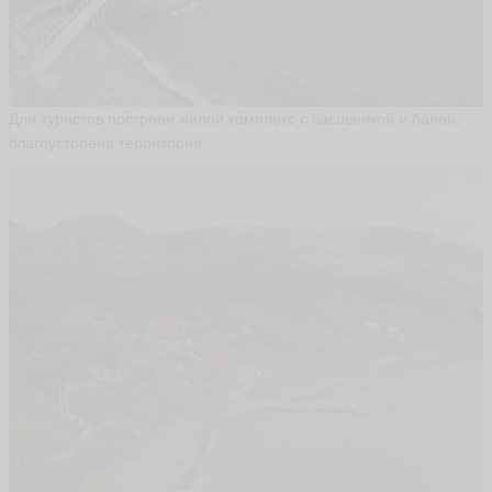
а
П
о
с
т
н
Для туристов построен жилой комплекс с часовенкой и баней,
и
благоустроена территория.
к
о
в
а
A
FI
N
A
P
O
S
T
ья
ть
Ir