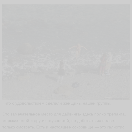
В
и
к
т
о
р
**
*
V
ik
to
r-
V
ik
to
r
ья
ть
, что с удовольствием сделали женщины нашей группы.
Это замечательное место для дайвинга- здесь полно трепанга,
морских ежей и других вкусностей, но добывать их нельзя,
только смотреть. Есть и настоящее сокровище — это галиотис