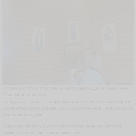
Е
л
е
н
а
С
м
и
р
н
о
в
а
L
Огромного потока туристов не наблюдается, да он и не нужен.
e
Сюда можно приехать
si
k
на недельку- вторую, чтобы разорвать круг нескончаемых дел и
1
суеты. Атмосфера острова и его обособленность и есть то самое
ья
лекарство для души.
ть
Благодаря теплому и узкому Цусимскому течению, которое
омывает остров, здесь можно купаться