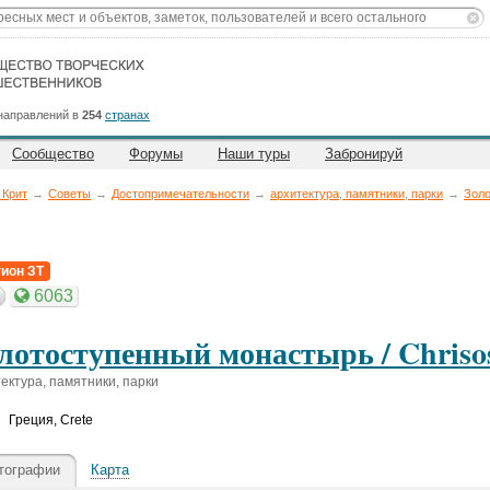
направлений в
254
странах
Сообщество
Форумы
Наши туры
Забронируй
 Крит
→
Советы
→
Достопримечательности
→
архитектура, памятники, парки
→
Золо
гион ЗТ
6063
лотоступенный монастырь / Chrisos
ектура, памятники, парки
Греция
,
Crete
тографии
Карта