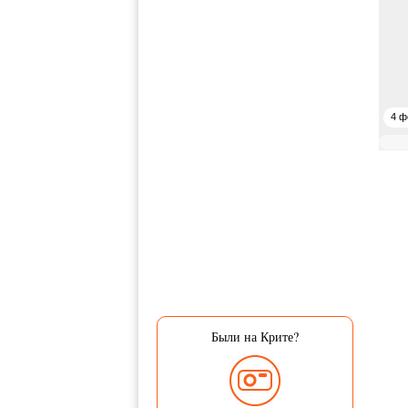
4 ф
Были на Крите?