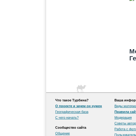
М
Г
п
в
Что такое Турбина?
Ваша информ
О проекте и зачем он нужен
Виды матери
Географическая база
Правила сай
С чего начать?
Модерация
Советы автор
Сообщество сайта
Работа с фо
Общение
Пользователь