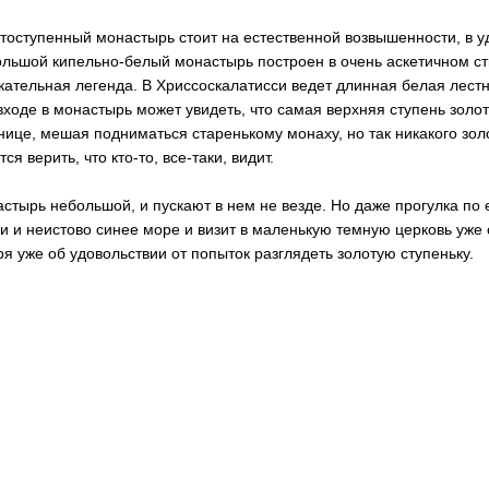
тоступенный монастырь стоит на естественной возвышенности, в у
льшой кипельно-белый монастырь построен в очень аскетичном сти
кательная легенда. В Хриссоскалатисси ведет длинная белая лестн
входе в монастырь может увидеть, что самая верхняя ступень золот
нице, мешая подниматься старенькому монаху, но так никакого золо
тся верить, что кто-то, все-таки, видит.
стырь небольшой, и пускают в нем не везде. Но даже прогулка по 
и и неистово синее море и визит в маленькую темную церковь уже с
ря уже об удовольствии от попыток разглядеть золотую ступеньку.