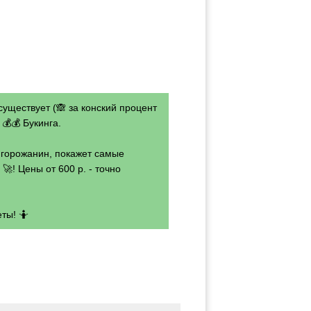
существует (🙈 за конский процент
💰💰 Букинга.
- горожанин, покажет самые
🚀! Цены от 600 р. - точно
ты! 🤷