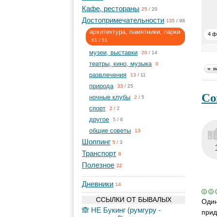
Кафе, рестораны
25
/
20
Достопримечательности
135
/
98
архитектура, памятники, парки
4 ф
61
/
51
музеи, выставки
20
/
14
театры, кино, музыка
0
в
развлечения
13
/
11
природа
33
/
25
Со
ночные клубы
2
/
5
спорт
2
/
2
другое
5
/
6
общие советы
13
Шоппинг
5
/
3
Транспорт
8
Полезное
22
Дневники
14
ССЫЛКИ ОТ БЫВАЛЫХ
Один
🙈 НЕ Букинг (румгуру -
прид