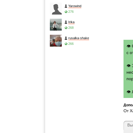
Yarowind
276
Irika
268
rusalka-shake
266
👁 
с о
👁
нео
по
👁
Допо
От Х
Вы