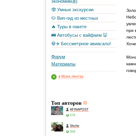
экономим💰)
🤓 Умные экскурсии
Золо
Небо
🐶 Вип-гид из местных
увле
🔥 Туры в пакете
при 
🚌 Автобусы с вайфаем 🐷
лест
💀✈️ Бессметрное авиасало!
Хоче
Форум
Мона
Материалы
камн
гово
в Моих лентах
Топ авторов
AFINAPOST
576
Shche
359