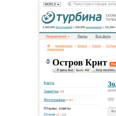
2,300,000
фотографий
и
150,000
материалов
о
111,000
Направления
Ленты
Все фото
→
Направления
→
Европа
→
Греция
→
Остров
праведников
Остров Крит
Ре
Я здесь был
Хочу посетить
Было: 450
Зо
Карта
архит
Заметки
308
Фотографии
GPS
8 367
Отзывы, советы
Фо
Отели
32
/
243