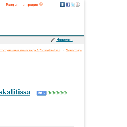
Вход
и
регистрация
Написать
тоступенный монастырь / Chrisoskalitissa
→
Монастырь
kalitissa
6