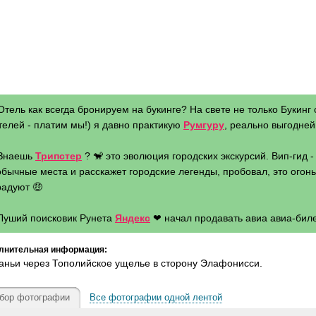
Отель как всегда бронируем на букинге? На свете не только Букинг 
телей - платим мы!) я давно практикую
Румгуру
, реально выгодней 
 Знаешь
Трипстер
? 🐒 это эволюция городских экскурсий. Вип-гид 
бычные места и расскажет городские легенды, пробовал, это огонь 
радуют 🤑
 Луший поисковик Рунета
Яндекс
❤ начал продавать авиа авиа-биле
лнительная информация:
аньи через Тополийское ущелье в сторону Элафонисси.
бор фотографии
Все фотографии одной лентой