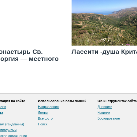
онастырь Св.
Лассити -душа Крит
еоргия — местного
окровителя
одителей авто
ация на сайте
Использование базы знаний
Об инструментах сайта
алов
Направления
Дневники
та
Ленты
Копилки
Все фото
Бронирование
ам (гайдлайны)
Поиск
тографиями
скоe соглашение