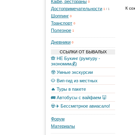
Кафе, рестораны
0
К со
Достопримечательности
1
/
1
Шоппинг
0
Транспорт
0
Полезное
1
Дневники
0
ССЫЛКИ ОТ БЫВАЛЫХ
🙈 НЕ Букинг (румгуру -
экономим💰)
🤓 Умные экскурсии
🐶 Вип-гид из местных
🔥 Туры в пакете
🚌 Автобусы с вайфаем 🐷
💀✈️ Бессметрное авиасало!
Форум
Материалы