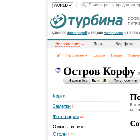
2,300,000
фотографий
и
150,000
материалов
о
111,000
Направления
Ленты
Все фото
→
Направления
→
Европа
→
Греция
→
Иониче
Остров Корфу
Я здесь был
Хочу посетить
Было: 15
По
Карта
Ката
Заметки
2
опыт
Фотографии
28
Со
Отзывы, советы
Отели
1
/
8