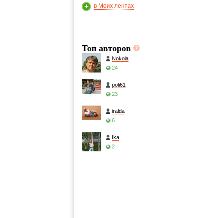
в Моих лентах
Топ авторов
Nokola
24
poli61
23
iralda
6
Ika
2