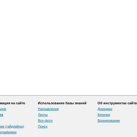
ация на сайте
Использование базы знаний
Об инструментах сайта
алов
Направления
Дневники
та
Ленты
Копилки
Все фото
Бронирование
ам (гайдлайны)
Поиск
тографиями