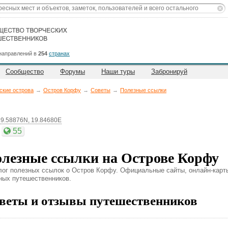
направлений в
254
странах
Сообщество
Форумы
Наши туры
Забронируй
ские острова
→
Остров Корфу
→
Советы
→
Полезные ссылки
39.58876N, 19.84680E
55
лезные ссылки на Острове Корфу
лог полезных ссылок о Остров Корфу. Официальные сайты, онлайн-карты,
ных путешественников.
веты и отзывы путешественников