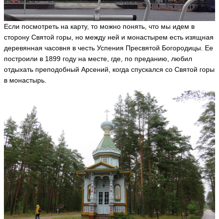
к
т
о
Если посмотреть на карту, то можно понять, что мы идем в
р
**
сторону Святой горы, но между ней и монастырем есть изящная
*
деревянная часовня в честь Успения Пресвятой Богородицы. Ее
V
построили в 1899 году на месте, где, по преданию, любил
ik
to
отдыхать преподобный Арсений, когда спускался со Святой горы
r-
в монастырь.
V
ik
to
r
ья
ть
В
и
к
т
о
р
g