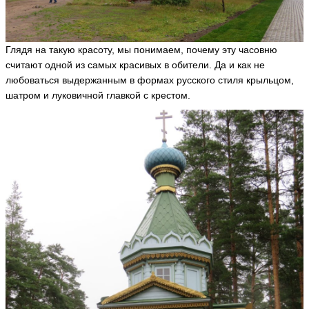
r
a
u
5
9
Глядя на такую красоту, мы понимаем, почему эту часовню
ья
считают одной из самых красивых в обители. Да и как не
ть
любоваться выдержанным в формах русского стиля крыльцом,
шатром и луковичной главкой с крестом.