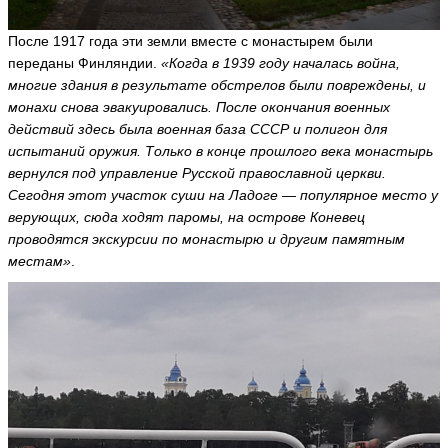
ть
После 1917 года эти земли вместе с монастырем были
переданы Финляндии.
«Когда в 1939 году началась война,
многие здания в результате обстрелов были повреждены, и
А
л
монахи снова эвакуировались. После окончания военных
е
действий здесь была военная база СССР и полигон для
к
испытаний оружия. Только в конце прошлого века монастырь
с
вернулся под управление Русской православной церкви.
а
н
Сегодня этот участок суши на Ладоге — популярное место у
д
верующих, сюда ходят паромы, на острове Коневец
р
проводятся экскурсии по монастырю и другим памятным
m
местам»
.
a
kl
ai
ья
ть
В
и