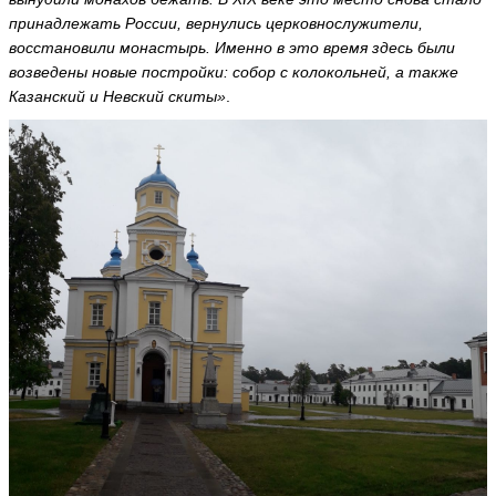
a
принадлежать России, вернулись церковнослужители,
ья
ть
восстановили монастырь. Именно в это время здесь были
возведены новые постройки: собор с колокольней, а также
Казанский и Невский скиты»
.
Е
л
е
н
а
С
м
и
р
н
о
в
а
L
e
si
k
1
ья