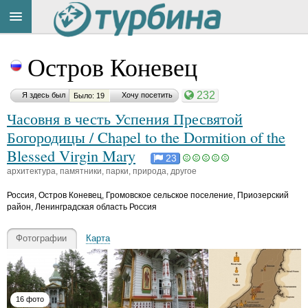
Материал
Title
Комментарий
Комментарий
Cейчас
понравился:
Остров Коневец
понравился:
понравился:
на
сайте:
232
Я здесь был
Хочу посетить
Было: 19
Часовня в честь Успения Пресвятой
М
Т
и
а
Богородицы / Chapel to the Dormition of the
а
р
й
Blessed Virgin Mary
т
и
н
23
ь
н
Button
у
архитектура, памятники, парки, природа, другое
я
а
р
н
з
M
Россия
,
Остров Коневец, Громовское сельское поселение, Приозерский
a
а
а
район, Ленинградская область Россия
y
м
H
n
a
у
ur
n
Фотографии
Карта
р
y
ья
н
a
ть
и
ья
к
о
ть
16 фото
в