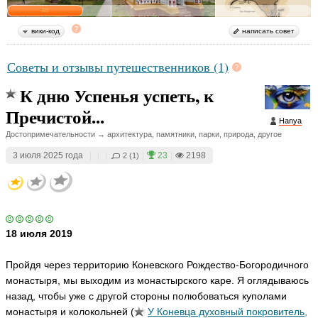
а
Ю
ir
р
al
вики-код
написать совет
и
d
й
a
B
Советы и отзывы путешественников (1)
ья
ur
ri
ть
К дню Успенья успеть, к
ья
Пречистой...
ть
Hanya
Достопримечательности → архитектура, памятники, парки, природа, другое
3 июля 2025 года
|
|
|
|
23
|
2198
2 (1)
Н
и
к
о
л
а
18 июля 2019
й
Д
Пройдя через территорию Коневского Рождество-Богородичного
о
монастыря, мы выходим из монастырского каре. Я оглядываюсь
н
ц
назад, чтобы уже с другой стороны полюбоваться куполами
о
монастыря и колокольней (
У
Коневца духовный покровитель,