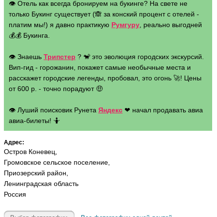
👁 Отель как всегда бронируем на букинге? На свете не
только Букинг существует (🙈 за конский процент с отелей -
платим мы!) я давно практикую
Румгуру
, реально выгодней
💰💰 Букинга.
👁 Знаешь
Трипстер
? 🐒 это эволюция городских экскурсий.
Вип-гид - горожанин, покажет самые необычные места и
расскажет городские легенды, пробовал, это огонь 🚀! Цены
от 600 р. - точно порадуют 🤑
👁 Луший поисковик Рунета
Яндекс
❤ начал продавать авиа
авиа-билеты! 🤷
Адрес:
Остров Коневец,
Громовское сельское поселение,
Приозерский район,
Ленинградская область
Россия