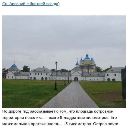
в
Св. Арсений с братией всегда
).
D
o
n
ni
c
o
ья
ть
N
a
t
a
li
a
M
o
n
el
la
По дороге гид рассказывает о том, что площадь островной
D
территории невелика — всего 8 квадратных километров. Его
ol
c
максимальная протяженность — 5 километров. Остров почти
e