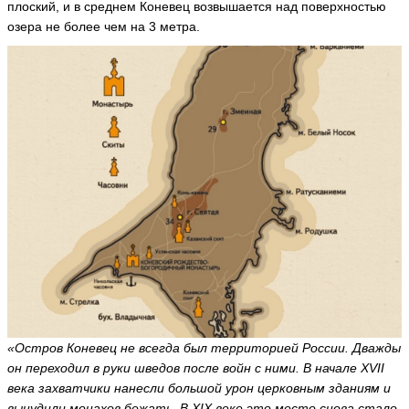
плоский, и в среднем Коневец возвышается над поверхностью
ья
озера не более чем на 3 метра.
ть
и
р
и
н
а
з
а
м
у
р
н
и
к
о
в
«Остров Коневец не всегда был территорией России. Дважды
а
он переходил в руки шведов после войн с ними. В начале XVII
ir
al
века захватчики нанесли большой урон церковным зданиям и
d
вынудили монахов бежать. В XIX веке это место снова стало