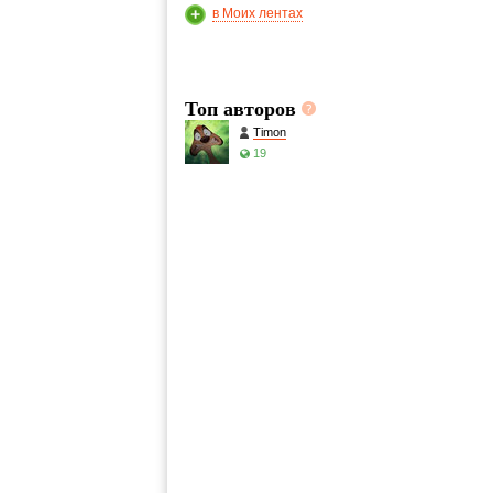
в Моих лентах
Топ авторов
Timon
19