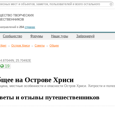
направлений в
254
странах
Сообщество
Форумы
Наши туры
Забронируй
 Крит
→
Остров Хриси
→
Советы
→
Общее
34.87044N, 25.70492E
19
щее на Острове Хриси
цина, местные особенности и опасности Остров Хриси. Хитрости и поле
веты и отзывы путешественников