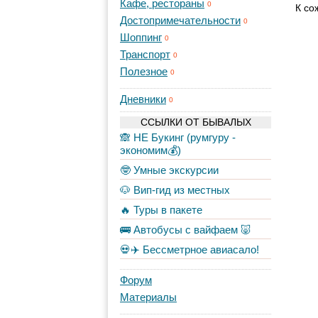
Кафе, рестораны
0
К со
Достопримечательности
0
Шоппинг
0
Транспорт
0
Полезное
0
Дневники
0
ССЫЛКИ ОТ БЫВАЛЫХ
🙈 НЕ Букинг (румгуру -
экономим💰)
🤓 Умные экскурсии
🐶 Вип-гид из местных
🔥 Туры в пакете
🚌 Автобусы с вайфаем 🐷
💀✈️ Бессметрное авиасало!
Форум
Материалы