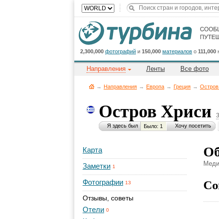
2,300,000
фотографий
и
150,000
материалов
о
111,000
Направления
Ленты
Все фото
→
Направления
→
Европа
→
Греция
→
Остров
Остров Хриси
Я здесь был
Хочу посетить
Было: 1
Об
Карта
Меди
Заметки
1
Со
Фотографии
13
Отзывы, советы
Отели
0