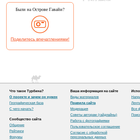
Были на Острове Гавайи?
Поделитесь впечатлениями!
Что такое Турбина?
Ваша информация на сайте
Испо
О проекте и зачем он нужен
Виды материалов
Напр
Географическая база
Правила сайта
Лент
С чего начать?
Модерация
Все 
Советы авторам (гайдлайны)
Поис
Сообщество сайта
Работа с фотографиями
Общение
Пользовательскоe соглашение
Рейтинги
Согласие с обработкой
Форумы
персональных данных