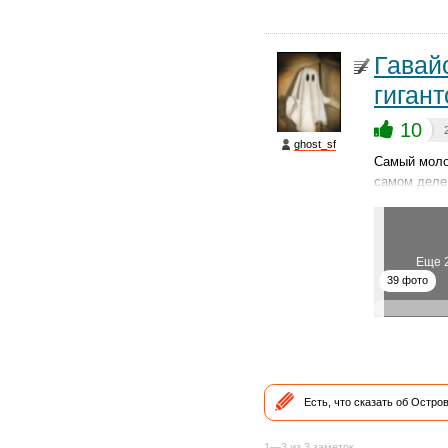
Гавай
гиган
10
ghost_sf
Самый молод
самом деле
Еще 
39 фото
Есть, что сказать об Остро
1—3 из 3 заметок