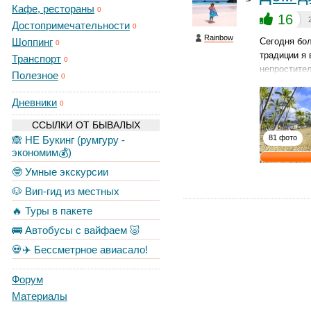
Кафе, рестораны
0
16
Достопримечательности
0
Rainbow
Шоппинг
Сегодня бол
0
традиции я
Транспорт
0
непростите
Полезное
0
Дневники
0
ССЫЛКИ ОТ БЫВАЛЫХ
81 фото
🙈 НЕ Букинг (румгуру -
экономим💰)
🤓 Умные экскурсии
🐶 Вип-гид из местных
🔥 Туры в пакете
🚌 Автобусы с вайфаем 🐷
💀✈️ Бессметрное авиасало!
Форум
Материалы