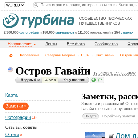
Title
Cейчас
на
сайте:
2,300,000
фотографий
и
150,000
материалов
о
111,000
направлений в
254
странах
Направления
Ленты
Все фото
Сообщество
Фору
→
Направления
→
Северная Америка
→
CША
→
Штат Гавайи
→
Остров Га
Остров Гавайи
19.54292N, 155.66586W
Button
77
Я здесь был
Хочу посетить
Было: 8
Заметки, расс
Карта
Заметки и рассказы об Остро
Заметки
3
Гавайи от опытных путешеств
По дате
По рейтингу заметки
Фотографии
184
Отзывы, советы
Дом д
Отели
0