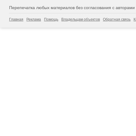
Перепечатка любых материалов без согласования с авторами
Главная
Реклама
Помощь
Владельцам объектов
Обратная связь
К