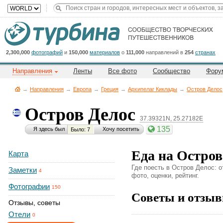
Title
Cейчас
на
сайте:
2,300,000
фотографий
и
150,000
материалов
о
111,000
направлений в
254
странах
Направления
Ленты
Все фото
Сообщество
Фору
→
Направления
→
Европа
→
Греция
→
Архипелаг Киклады
→
Остров Делос
Остров Делос
37.39321N, 25.27182E
Button
135
Я здесь был
Хочу посетить
Было: 7
Еда на Остров
Карта
Где поесть в Остров Делос: 
Заметки
4
фото, оценки, рейтинг.
Фотографии
150
Советы и отзыв
Отзывы, советы
Отели
0