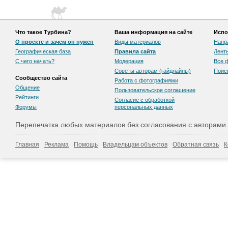
Что такое Турбина?
Ваша информация на сайте
Испо
О проекте и зачем он нужен
Виды материалов
Напр
Географическая база
Правила сайта
Лент
С чего начать?
Модерация
Все 
Советы авторам (гайдлайны)
Поис
Сообщество сайта
Работа с фотографиями
Общение
Пользовательскоe соглашение
Рейтинги
Согласие с обработкой
Форумы
персональных данных
Перепечатка любых материалов без согласования с авторами
Главная
Реклама
Помощь
Владельцам объектов
Обратная связь
К