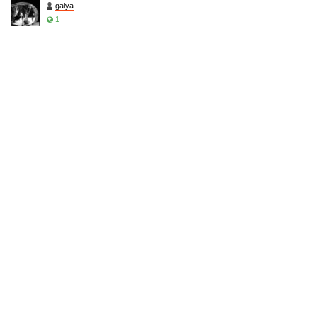
galya
1