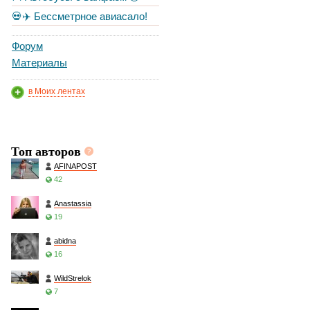
💀✈️ Бессметрное авиасало!
Форум
Материалы
в Моих лентах
Топ авторов
AFINAPOST
42
Anastassia
19
abidna
16
WildStrelok
7