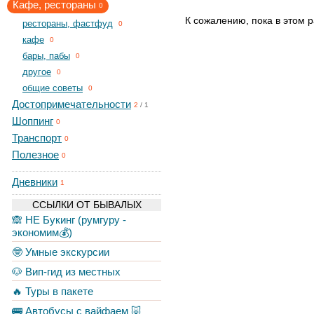
Кафе, рестораны
0
К сожалению, пока в этом р
рестораны, фастфуд
0
кафе
0
бары, пабы
0
другое
0
общие советы
0
Достопримечательности
2
/
1
Шоппинг
0
Транспорт
0
Полезное
0
Дневники
1
ССЫЛКИ ОТ БЫВАЛЫХ
🙈 НЕ Букинг (румгуру -
экономим💰)
🤓 Умные экскурсии
🐶 Вип-гид из местных
🔥 Туры в пакете
🚌 Автобусы с вайфаем 🐷