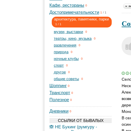
Кафе, рестораны
0
в
Достопримечательности
1
/
1
архитектура, памятники, парки
Со
1
/
1
музеи, выставки
0
театры, кино, музыка
0
развлечения
0
природа
0
ночные клубы
0
спорт
0
другое
0
общие советы
Село
0
Шоппинг
Неск
0
Алек
Транспорт
0
возв
Полезное
0
дере
Дневники
Мона
0
В се
ССЫЛКИ ОТ БЫВАЛЫХ
осин
🙈 НЕ Букинг (румгуру -
В де