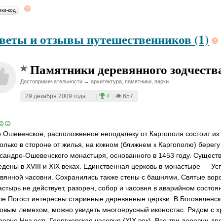
ики-код
веты и отзывы путешественников (1)
Памятники деревянного зодчеств
Достопримечательности → архитектура, памятники, парки
29 декабря 2009 года
|
|
4
|
657
 Ошевенское, расположенное неподалеку от Каргополя состоит из т
олько в стороне от жилья, на южном (ближнем к Каргополю) берег
сандро-Ошевенского монастыря, основанного в 1453 году. Сущес
едены в XVIII и XIX веках. Единственная церковь в монастыре — Ус
вянной часовни. Сохранились также стены с башнями, Святые воро
стырь не действует, разорен, собор и часовня в аварийном состоя
ле Погост интересны старинные деревянные церкви. В Богоявленск
овым лемехом, можно увидеть многоярусный иконостас. Рядом с х
ревне Низ есть Георгиевская часовня (XIX век). Все три деревни д