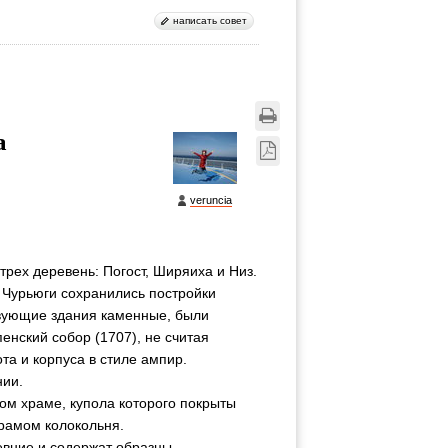
написать совет
а
veruncia
рех деревень: Погост, Ширяиха и Низ.
у Чурьюги сохранились постройки
твующие здания каменные, были
пенский собор (1707), не считая
та и корпуса в стиле ампир.
нии.
ом храме, купола которого покрыты
рамом колокольня.
ревние и содержат образцы