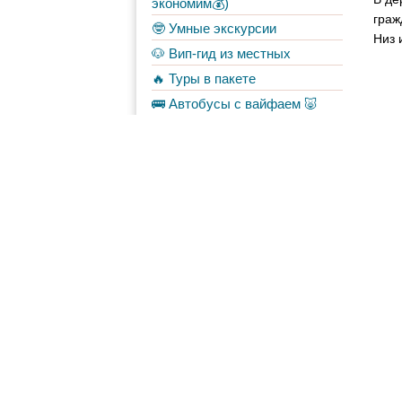
экономим💰)
граж
🤓 Умные экскурсии
Низ 
🐶 Вип-гид из местных
🔥 Туры в пакете
🚌 Автобусы с вайфаем 🐷
💀✈️ Бессметрное авиасало!
Форум
Материалы
в Моих лентах
Топ авторов
yaguarovna
7
👁 
veruncia
4
с о