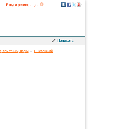
Вход
и
регистрация
Написать
а, памятники, парки
→
Ошевенский