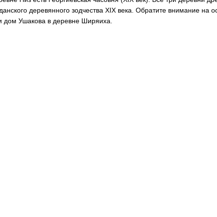
данского деревянного зодчества XIX века. Обратите внимание на 
и дом Ушакова в деревне Ширяиха.
Отель как всегда бронируем на букинге? На свете не только Букинг 
телей - платим мы!) я давно практикую
Румгуру
, реально выгодней 