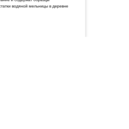
остатки водяной мельницы в деревне
существует (🙈 за конский процент
💰💰 Букинга.