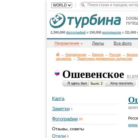
2,300,000
фотографий
и
150,000
материалов
о
111,000
Направления
Ленты
Все фото
→
Направления
→
Европа
→
Россия
→
Арханг
ансамбль
→
Памятники деревянного зодчества
Ошевенское
61.87
Я здесь был
Хочу посетить
Было: 2
Ош
Карта
архит
Заметки
1
Фотографии
Росс
26
www.
Отзывы, советы
Отели
0