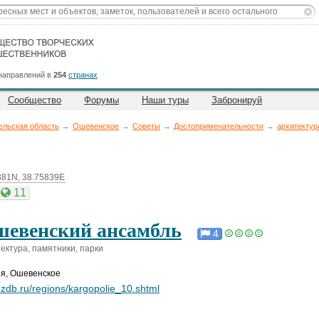
направлений в
254
странах
Сообщество
Форумы
Наши туры
Забронируй
ельская область
→
Ошевенское
→
Советы
→
Достопримечательности
→
архитектур
881N, 38.75839E
11
евенский ансамбль
4
ектура, памятники, парки
ия
,
Ошевенское
zdb.ru/regions/kargopolie_10.shtml