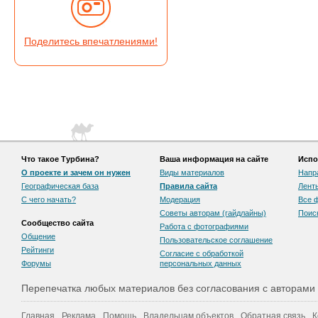
Поделитесь впечатлениями!
Что такое Турбина?
Ваша информация на сайте
Испо
О проекте и зачем он нужен
Виды материалов
Напр
Географическая база
Правила сайта
Лент
С чего начать?
Модерация
Все 
Советы авторам (гайдлайны)
Поис
Сообщество сайта
Работа с фотографиями
Общение
Пользовательскоe соглашение
Рейтинги
Согласие с обработкой
Форумы
персональных данных
Перепечатка любых материалов без согласования с авторами
Главная
Реклама
Помощь
Владельцам объектов
Обратная связь
К