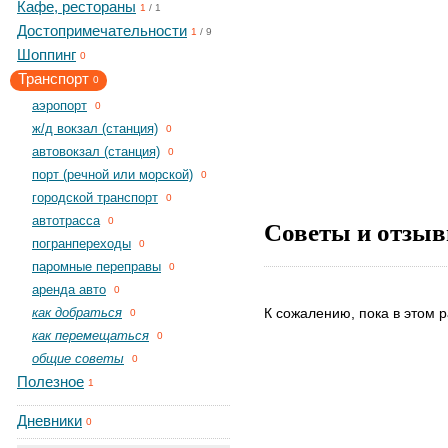
Кафе, рестораны
1
/
1
Достопримечательности
1
/
9
Шоппинг
0
Транспорт
0
aэропорт
0
ж/д вокзал (станция)
0
автовокзал (станция)
0
порт (речной или морской)
0
городской транспорт
0
автотрасса
Советы и отзыв
0
погранпереходы
0
паромные переправы
0
аренда авто
0
как добраться
К сожалению, пока в этом р
0
как перемещаться
0
общие советы
0
Полезное
1
Дневники
0