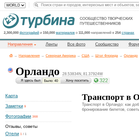
Title
Cейчас
на
сайте:
2,300,000
фотографий
и
150,000
материалов
о
111,000
направлений в
254
странах
Направления
Ленты
Все фото
Сообщество
Фору
→
Направления
→
Северная Америка
→
CША
→
Штат Флорида
→
Орландо
Орландо
28.53834N, 81.37924W
Button
322
Я здесь был
Хочу посетить
Было: 40
Транспорт в 
Карта
Транспорт в Орландо: как доб
Заметки
9
бронирование билетов, советы
Фотографии
368
Отзывы, советы
Отели
1
/
1