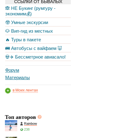
ССЫЛКИ ОТ БЫВАЛЫХ
🙈 НЕ Букинг (румгуру -
экономим💰)
🤓 Умные экскурсии
🐶 Вип-гид из местных
🔥 Туры в пакете
🚌 Автобусы с вайфаем 🐷
💀✈️ Бессметрное авиасало!
Форум
Материалы
в Моих лентах
Топ авторов
Rainbow
238