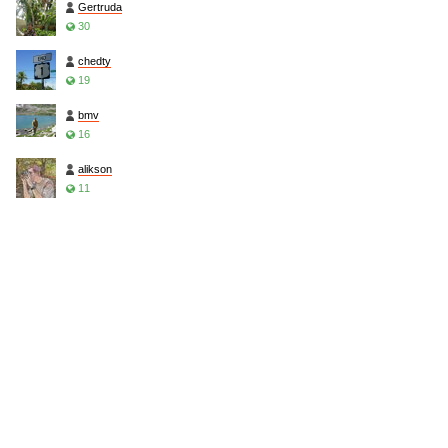
Gertruda
30
chedty
19
bmv
16
alikson
11