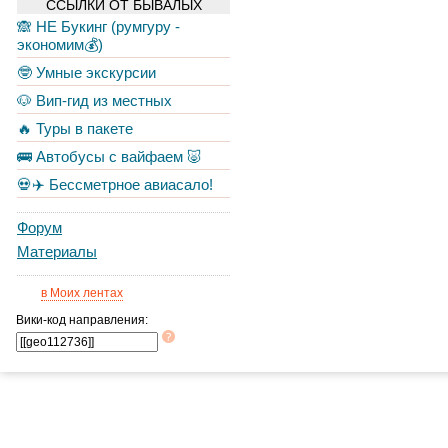
ССЫЛКИ ОТ БЫВАЛЫХ
🙈 НЕ Букинг (румгуру -
экономим💰)
🤓 Умные экскурсии
🐶 Вип-гид из местных
🔥 Туры в пакете
🚌 Автобусы с вайфаем 🐷
💀✈️ Бессметрное авиасало!
Форум
Материалы
в Моих лентах
Вики-код направления: