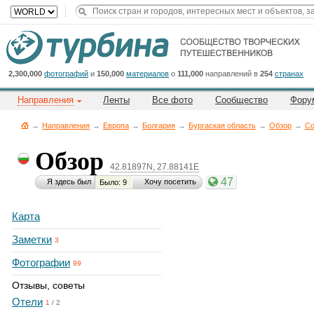
2,300,000
фотографий
и
150,000
материалов
о
111,000
направлений в
254
странах
Направления
Ленты
Все фото
Сообщество
Фору
→
Направления
→
Европа
→
Болгария
→
Бургаская область
→
Обзор
→
Со
Обзор
42.81897N, 27.88141E
47
Я здесь был
Хочу посетить
Было: 9
Карта
Заметки
3
Фотографии
99
Отзывы, советы
Отели
1
/
2