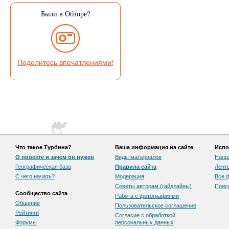
Были в Обзоре?
Поделитесь впечатлениями!
Что такое Турбина?
Ваша информация на сайте
Испо
О проекте и зачем он нужен
Виды материалов
Напр
Географическая база
Правила сайта
Лент
С чего начать?
Модерация
Все 
Советы авторам (гайдлайны)
Поис
Сообщество сайта
Работа с фотографиями
Общение
Пользовательскоe соглашение
Рейтинги
Согласие с обработкой
Форумы
персональных данных