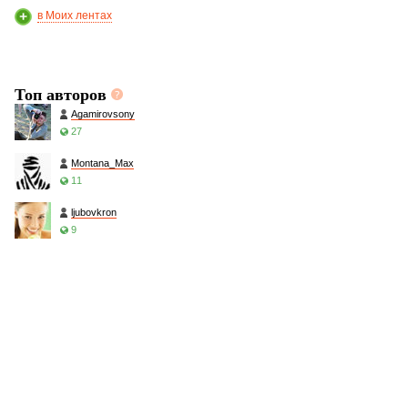
в Моих лентах
Топ авторов
Agamirovsony
27
Montana_Max
11
ljubovkron
9