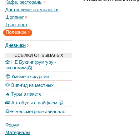
Кафе, рестораны
0
Достопримечательности
0
Шоппинг
0
Транспорт
0
Полезное
0
Дневники
0
ССЫЛКИ ОТ БЫВАЛЫХ
🙈 НЕ Букинг (румгуру -
экономим💰)
🤓 Умные экскурсии
🐶 Вип-гид из местных
🔥 Туры в пакете
🚌 Автобусы с вайфаем 🐷
💀✈️ Бессметрное авиасало!
Форум
Материалы