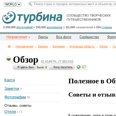
Title
Cейчас
на
сайте:
2,300,000
фотографий
и
150,000
материалов
о
111,000
направлений в
254
странах
Направления
Ленты
Все фото
Сообщество
Фору
→
Направления
→
Европа
→
Болгария
→
Бургаская область
→
Обзор
→
Со
Обзор
42.81897N, 27.88141E
Button
47
Я здесь был
Хочу посетить
Было: 9
Полезное в Об
Карта
Заметки
3
Советы и отзыв
Фотографии
99
Отзывы, советы
Отели
1
/
2
К сожалению, пока в этом р