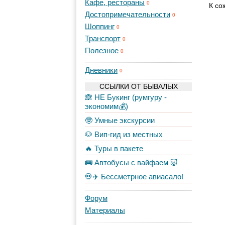
Кафе, рестораны
0
К со
Достопримечательности
0
Шоппинг
0
Транспорт
0
Полезное
0
Дневники
0
ССЫЛКИ ОТ БЫВАЛЫХ
🙈 НЕ Букинг (румгуру -
экономим💰)
🤓 Умные экскурсии
🐶 Вип-гид из местных
🔥 Туры в пакете
🚌 Автобусы с вайфаем 🐷
💀✈️ Бессметрное авиасало!
Форум
Материалы