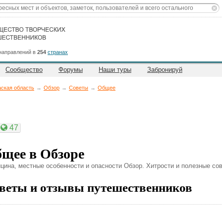
направлений в
254
странах
Сообщество
Форумы
Наши туры
Забронируй
аская область
→
Обзор
→
Советы
→
Общее
47
щее в Обзоре
цина, местные особенности и опасности Обзор. Хитрости и полезные со
веты и отзывы путешественников