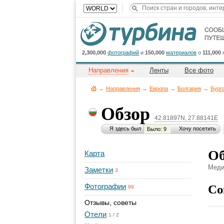
2,300,000
фотографий
и
150,000
материалов
о
111,000
Направления
Ленты
Все фото
→
Направления
→
Европа
→
Болгария
→
Бург
Обзор
42.81897N, 27.88141E
Я здесь был
Хочу посетить
Было: 9
Об
Карта
Меди
Заметки
3
Со
Фотографии
99
Отзывы, советы
Отели
1
/
2