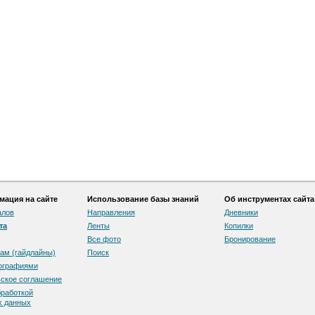
ация на сайте
Использование базы знаний
Об инструментах сайта
алов
Направления
Дневники
та
Ленты
Копилки
Все фото
Бронирование
ам (гайдлайны)
Поиск
тографиями
скоe соглашение
бработкой
х данных