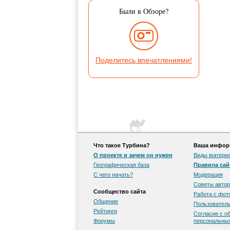
Были в Обзоре?
Поделитесь впечатлениями!
Что такое Турбина?
Ваша информ
О проекте и зачем он нужен
Виды матери
Географическая база
Правила сай
С чего начать?
Модерация
Советы автор
Сообщество сайта
Работа с фо
Общение
Пользователь
Рейтинги
Согласие с о
Форумы
персональны