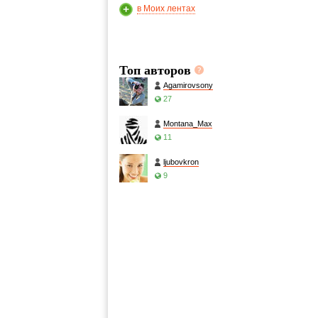
в Моих лентах
Топ авторов
Agamirovsony
27
Montana_Max
11
ljubovkron
9