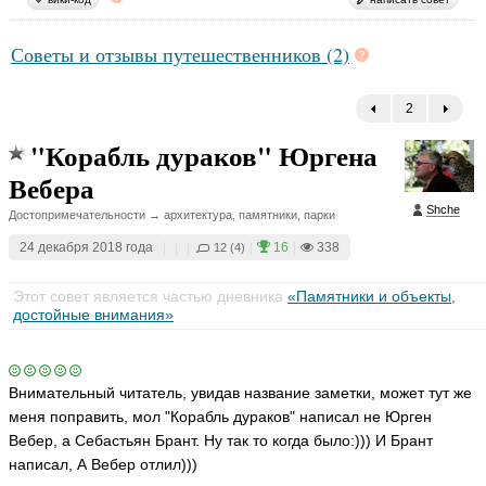
т
ья
ья
ья
ья
ья
ья
ья
р
ть
ть
ть
ть
и
ть
ть
ть
Советы и отзывы путешественников (2)
й
Щ
Г
M
е
а
a
р
л
2
←
v
б
и
e
Е
а
н
ri
"Корабль дураков" Юргена
л
н
а
k
е
Вебера
ь
O
ья
н
r
П
ть
а
h
Shche
Достопримечательности → архитектура, памятники, парки
а
С
i
в
d
м
24 декабря 2018 года
|
|
|
|
16
|
338
12 (4)
е
e
и
л
a
р
В
Этот совет является частью дневника
S
«Памятники и объекты,
ья
н
И
hc
достойные внимания»
о
К
he
ть
в
Т
ья
а
О
ть
L
Р
Внимательный читатель, увидав название заметки, может тут же
e
И
меня поправить, мол "Корабль дураков" написал не Юрген
si
Щ
Я
k
е
Вебер, а Себастьян Брант. Ну так то когда было:))) И Брант
P
1
р
O
написал, А Вебер отлил)))
ья
б
K