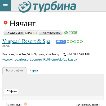
Title
Cейчас
Нячанг
на
сайте:
2036
Я здесь был
Хочу посетить
Было: 111
Vinpearl Resort & Spa
40
отели
Вьетнам
,
Hоn Tre, Vinh Nguyen, Nha Trang
+84 58 3 598 188
Button
www.vinpearlresort.com/ru-RU/Home/default.aspx
Фотографии
Карта
102 фото
вики-код
написать совет