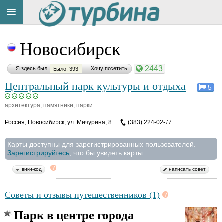
Title
Cейчас
Новосибирск
на
сайте:
2443
Я здесь был
Хочу посетить
Было: 393
Центральный парк культуры и отдыха
5
архитектура, памятники, парки
Button
Россия
,
Новосибирск, ул. Мичурина, 8
(383) 224-02-77
Карты доступны для зарегистрированных пользователей.
Зарегистрируйтесь
, что бы увидеть карты.
вики-код
написать совет
Советы и отзывы путешественников (1)
Парк в центре города