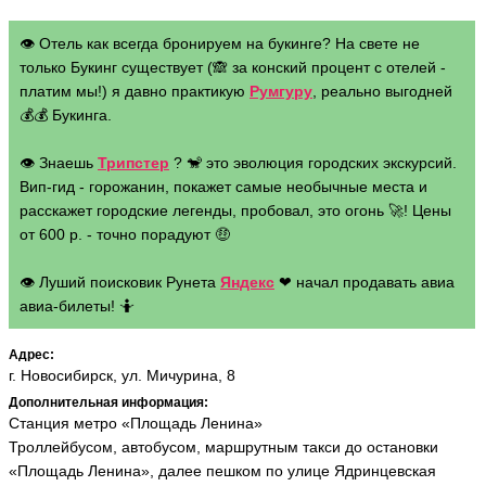
👁 Отель как всегда бронируем на букинге? На свете не
только Букинг существует (🙈 за конский процент с отелей -
платим мы!) я давно практикую
Румгуру
, реально выгодней
💰💰 Букинга.
👁 Знаешь
Трипстер
? 🐒 это эволюция городских экскурсий.
Вип-гид - горожанин, покажет самые необычные места и
расскажет городские легенды, пробовал, это огонь 🚀! Цены
от 600 р. - точно порадуют 🤑
👁 Луший поисковик Рунета
Яндекс
❤ начал продавать авиа
авиа-билеты! 🤷
Адрес:
г. Новосибирск, ул. Мичурина, 8
Дополнительная информация:
Станция метро «Площадь Ленина»
Троллейбусом, автобусом, маршрутным такси до остановки
«Площадь Ленина», далее пешком по улице Ядринцевская