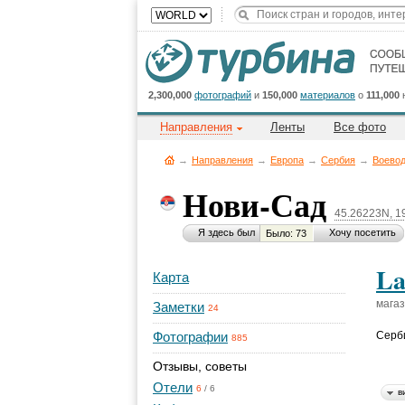
2,300,000
фотографий
и
150,000
материалов
о
111,000
Направления
Ленты
Все фото
→
Направления
→
Европа
→
Сербия
→
Воево
Нови-Сад
45.26223N, 1
Я здесь был
Хочу посетить
Было: 73
La
Карта
мага
Заметки
24
Фотографии
Серб
885
Отзывы, советы
Отели
6
/
6
в