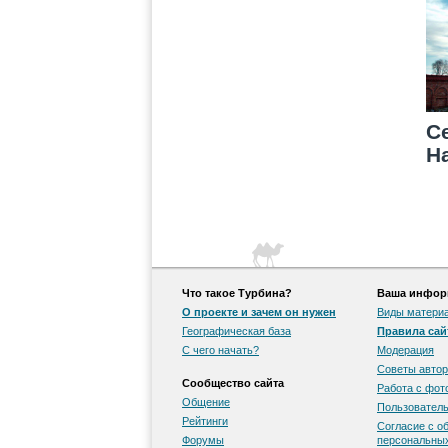
С
Н
Ф
м
К
Что такое Турбина?
Ваша информ
О проекте и зачем он нужен
Виды матери
Географическая база
Правила сай
С чего начать?
Модерация
Советы автор
Сообщество сайта
Работа с фо
Общение
Пользователь
Рейтинги
Согласие с о
Форумы
персональны