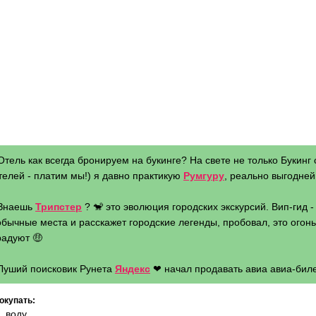
Отель как всегда бронируем на букинге? На свете не только Букинг 
телей - платим мы!) я давно практикую
Румгуру
, реально выгодней 
 Знаешь
Трипстер
? 🐒 это эволюция городских экскурсий. Вип-гид 
бычные места и расскажет городские легенды, пробовал, это огонь 
радуют 🤑
 Луший поисковик Рунета
Яндекс
❤ начал продавать авиа авиа-биле
окупать:
, воду