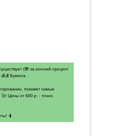
существует (🙈 за конский процент
💰💰 Букинга.
- горожанин, покажет самые
🚀! Цены от 600 р. - точно
ты! 🤷