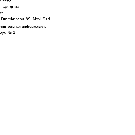
средние
:
с:
 Dmitrievicha 89, Novi Sad
лнительная информация:
бус № 2