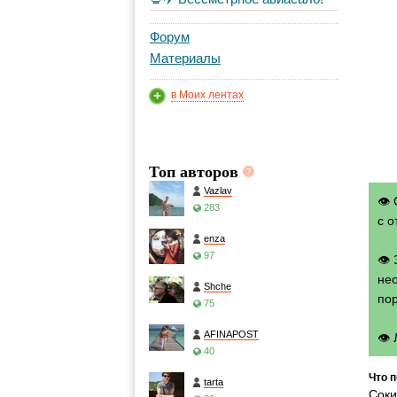
Форум
Материалы
в Моих лентах
Топ авторов
Vazlav
👁 
283
с о
enza
97
👁
нео
Shche
по
75
AFINAPOST
👁
40
Что п
tarta
Соки