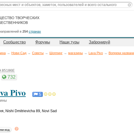
направлений в
254
странах
Сообщество
Форумы
Наши туры
Забронируй
дина
→
Нови-Сад
→
Советы
→
Шоппинг
→
магазины
→
Lava Pivo
→
Вопреки назван
9.85186E
732
va Pivo
5
зины
ия
,
Nishi Dmitrievicha 89, Novi Sad
ики-код