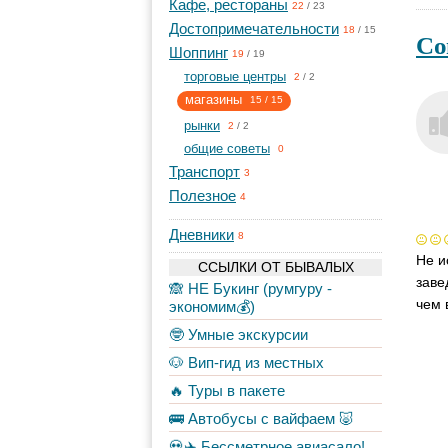
Кафе, рестораны
22
/
23
Достопримечательности
18
/
15
Со
Шоппинг
19
/
19
торговые центры
2
/
2
магазины
15
/
15
рынки
2
/
2
общие советы
0
Транспорт
3
Полезное
4
Дневники
8
Не и
ССЫЛКИ ОТ БЫВАЛЫХ
заве
🙈 НЕ Букинг (румгуру -
чем 
экономим💰)
🤓 Умные экскурсии
🐶 Вип-гид из местных
🔥 Туры в пакете
🚌 Автобусы с вайфаем 🐷
💀✈️ Бессметрное авиасало!