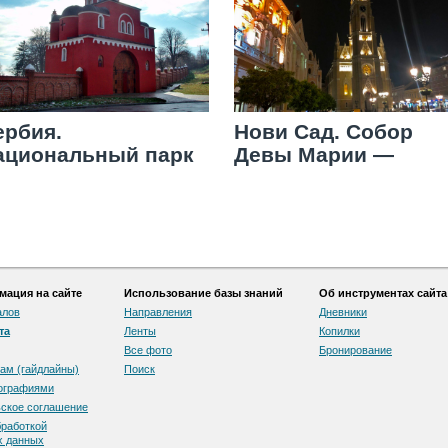
ербия.
Нови Сад. Собор
ациональный парк
Девы Марии —
рушка Гора и
главный римо-
онастырь
католический храм
рушедол
ация на сайте
Использование базы знаний
Об инструментах сайта
алов
Направления
Дневники
та
Ленты
Копилки
Все фото
Бронирование
ам (гайдлайны)
Поиск
тографиями
скоe соглашение
бработкой
х данных