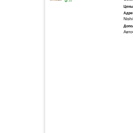
39
Цены
Адре
Nishi
Допо
Авто