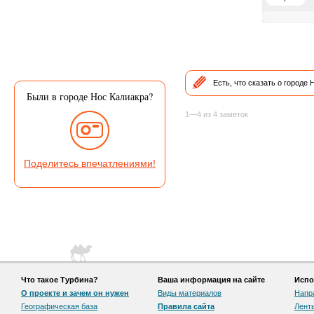
Есть, что сказать о городе
Были в городе Нос Калиакра?
1—4 из 4 заметок
Поделитесь впечатлениями!
Что такое Турбина?
Ваша информация на сайте
Испо
О проекте и зачем он нужен
Виды материалов
Напр
Географическая база
Правила сайта
Лент