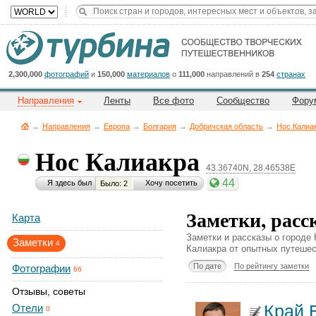
Title
Cейчас
на
сайте:
2,300,000
фотографий
и
150,000
материалов
о
111,000
направлений в
254
странах
Направления
Ленты
Все фото
Сообщество
Фору
→
Направления
→
Европа
→
Болгария
→
Добричская область
→
Нос Калиа
Нос Калиакра
43.36740N, 28.46538E
Button
44
Я здесь был
Хочу посетить
Было: 2
Заметки, расс
Карта
Заметки и рассказы о городе
Заметки
4
Калиакра от опытных путешес
По дате
По рейтингу заметки
Фотографии
66
Отзывы, советы
Край 
Отели
0