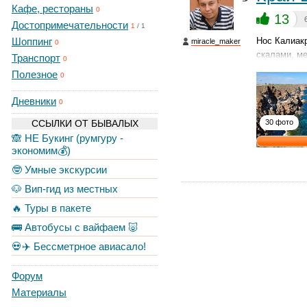
Кафе, рестораны
0
13
Достопримечательности
1
/
1
Шоппинг
Нос Калиак
miracle_maker
0
скалами, м
Транспорт
0
Полезное
0
Дневники
0
ССЫЛКИ ОТ БЫВАЛЫХ
30 фото
🙈 НЕ Букинг (румгуру -
экономим💰)
🤓 Умные экскурсии
🐶 Вип-гид из местных
🔥 Туры в пакете
🚌 Автобусы с вайфаем 🐷
💀✈️ Бессметрное авиасало!
Форум
Материалы