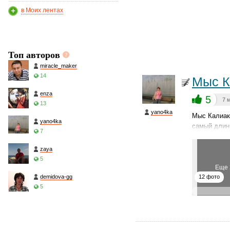
в Моих лентах
Топ авторов
miracle_maker
14
Мыс К
enza
5
7 
13
yano4ka
Мыс Калиак
yano4ka
самый длинн
7
zaya
5
Еще 
demidova-gg
12 фото
5