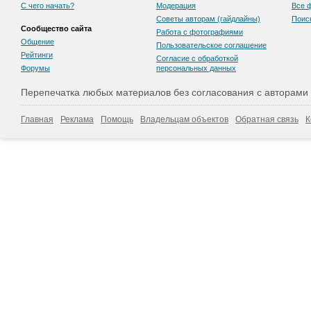
С чего начать?
Модерация
Все 
Советы авторам (гайдлайны)
Поис
Сообщество сайта
Работа с фотографиями
Общение
Пользовательскоe соглашение
Рейтинги
Согласие с обработкой
Форумы
персональных данных
Перепечатка любых материалов без согласования с авторами
Главная
Реклама
Помощь
Владельцам объектов
Обратная связь
К