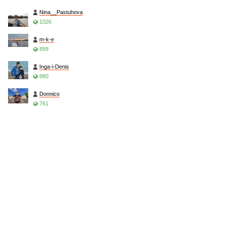
Nina__Pastuhova
1026
m-k-e
899
Inga-i-Denis
880
Donnico
761