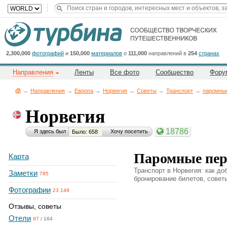
Title
Cейчас
на
сайте:
2,300,000
фотографий
и
150,000
материалов
о
111,000
направлений в
254
странах
Направления
Ленты
Все фото
Сообщество
Фору
→
Направления
→
Европа
→
Норвегия
→
Советы
→
Транспорт
→
паромны
Норвегия
Button
18786
Я здесь был
Хочу посетить
Было: 658
Паромные пе
Карта
Транспорт в Норвегия: как до
Заметки
785
бронирование билетов, советы
Фотографии
23 149
Отзывы, советы
Отели
97
/
164