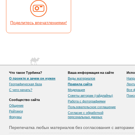
Поделитесь впечатлениями!
Что такое Турбина?
Ваша информация на сайте
Испо
О проекте и зачем он нужен
Виды материалов
Напр
Географическая база
Правила сайта
Лент
С чего начать?
Модерация
Все 
Советы авторам (гайдлайны)
Поис
Сообщество сайта
Работа с фотографиями
Общение
Пользовательскоe соглашение
Рейтинги
Согласие с обработкой
Форумы
персональных данных
Перепечатка любых материалов без согласования с авторами