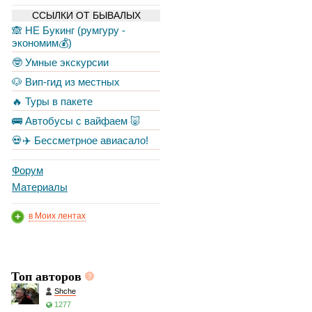
ССЫЛКИ ОТ БЫВАЛЫХ
🙈 НЕ Букинг (румгуру -
экономим💰)
🤓 Умные экскурсии
🐶 Вип-гид из местных
🔥 Туры в пакете
🚌 Автобусы с вайфаем 🐷
💀✈️ Бессметрное авиасало!
Форум
Материалы
в Моих лентах
Топ авторов
Shche
1277