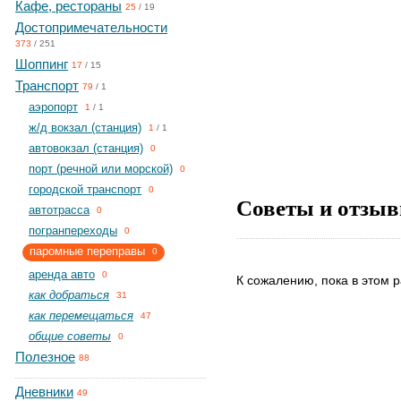
Кафе, рестораны
25
/
19
Достопримечательности
373
/
251
Шоппинг
17
/
15
Транспорт
79
/
1
aэропорт
1
/
1
ж/д вокзал (станция)
1
/
1
автовокзал (станция)
0
порт (речной или морской)
0
городской транспорт
0
Советы и отзыв
автотрасса
0
погранпереходы
0
паромные переправы
0
аренда авто
0
К сожалению, пока в этом р
как добраться
31
как перемещаться
47
общие советы
0
Полезное
88
Дневники
49