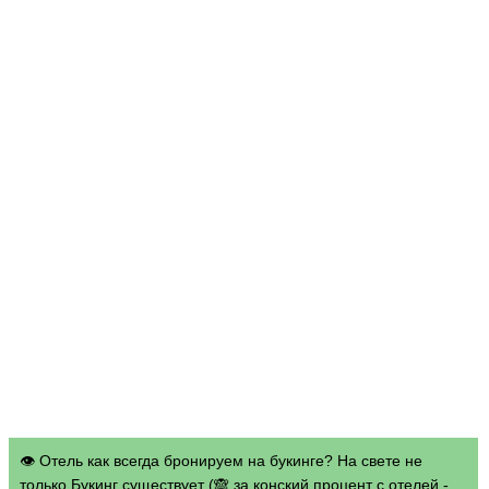
👁 Отель как всегда бронируем на букинге? На свете не
только Букинг существует (🙈 за конский процент с отелей -