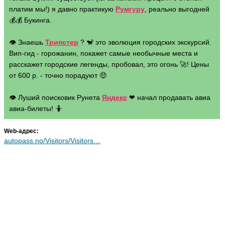
платим мы!) я давно практикую
Румгуру
, реально выгодней
💰💰 Букинга.
👁 Знаешь
Трипстер
? 🐒 это эволюция городских экскурсий.
Вип-гид - горожанин, покажет самые необычные места и
расскажет городские легенды, пробовал, это огонь 🚀! Цены
от 600 р. - точно порадуют 🤑
👁 Луший поисковик Рунета
Яндекс
❤ начал продавать авиа
авиа-билеты! 🤷
Web-адрес:
autopass.no/Visitors/Visitors…