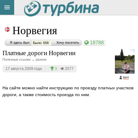
Title
Cейчас
Норвегия
на
сайте:
18788
Я здесь был
Хочу посетить
Было: 658
Платные дороги Норвегии
Полезные ссылки → разное
17 августа 2009 года
|
|
3
|
2577
Button
lorri
На сайте можно найти инструкцию по проезду платных участков
дороги, а также стоимость проезда по ним.