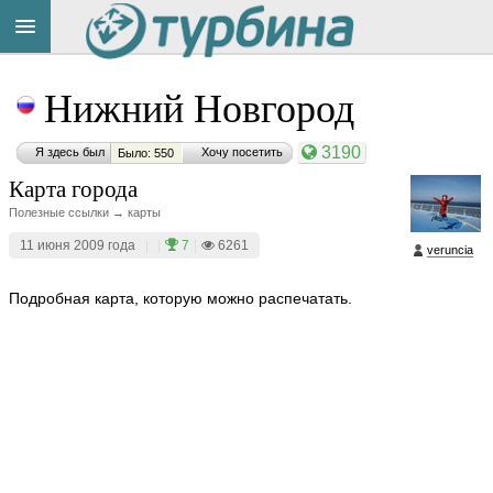
Title
Cейчас
Нижний Новгород
на
сайте:
3190
Я здесь был
Хочу посетить
Было: 550
Карта города
Полезные ссылки → карты
11 июня 2009 года
|
|
7
|
6261
veruncia
Button
Подробная карта, которую можно распечатать.