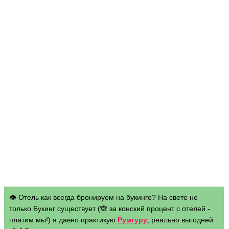
👁 Отель как всегда бронируем на букинге? На свете не
только Букинг существует (🙈 за конский процент с отелей -
платим мы!) я давно практикую
Румгуру
, реально выгодней