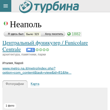
Title
Cейчас
Неаполь
на
сайте:
1882
Я здесь был
Хочу посетить
Было: 323
Центральный фуникулер / Funicolare
Centrale
6
архитектура, памятники, парки
Button
Италия
,
Napoli
www.metro.na.it/metro/index.php?
option=com_content&task=view&id=81&Ite...
Фотографии
Карта
1 фото