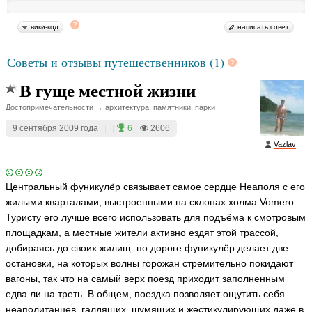
вики-код
написать совет
Советы и отзывы путешественников (1)
В гуще местной жизни
Достопримечательности → архитектура, памятники, парки
9 сентября 2009 года
|
|
6
|
2606
Vazlav
Центральный фуникулёр связывает самое сердце Неаполя с его
жилыми кварталами, выстроенными на склонах холма Vomero.
Туристу его лучше всего использовать для подъёма к смотровым
площадкам, а местные жители активно ездят этой трассой,
добираясь до своих жилищ: по дороге фуникулёр делает две
остановки, на которых волны горожан стремительно покидают
вагоны, так что на самый верх поезд приходит заполненным
едва ли на треть. В общем, поездка позволяет ощутить себя
неаполитанцев, галдящих, шумящих и жестикулирующих даже в