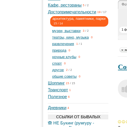
Фо
Кафе, рестораны
5
/
2
Достопримечательности
19
/
17
архитектура, памятники, парки
15
/
14
1 ф
музеи, выставки
3
/
2
театры, кино, музыка
0
развлечения
1
/
1
природа
в
0
ночные клубы
0
спорт
Со
0
другое
2
/
2
общие советы
0
Шоппинг
15
/
15
Транспорт
1
Полезное
6
Дневники
4
ССЫЛКИ ОТ БЫВАЛЫХ
🙈 НЕ Букинг (румгуру -