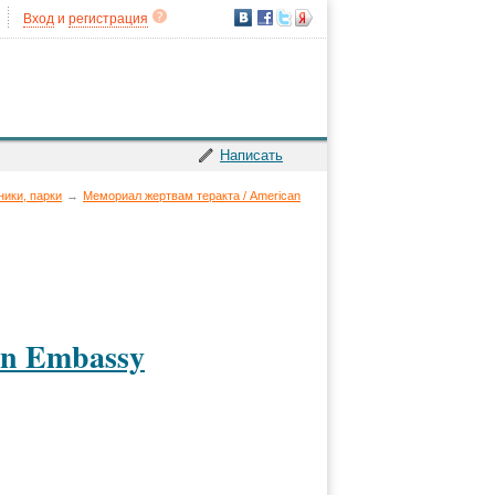
Вход
и
регистрация
Написать
ники, парки
→
Мемориал жертвам теракта / American
an Embassy