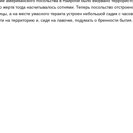
ие американского посольства в Найроби было взорвано террористо
о жертв тогда насчитывалось сотнями. Теперь посольство отстроен
ицы, а на месте ужасного теракта устроен небольшой садик с часо
ти на территорию и, сидя на лавочке, подумать о бренности бытия.
Отель как всегда бронируем на букинге? На свете не только Букинг 