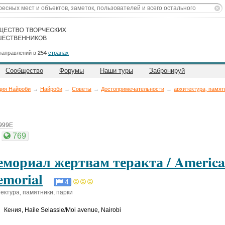
направлений в
254
странах
Сообщество
Форумы
Наши туры
Забронируй
ция Найроби
→
Найроби
→
Советы
→
Достопримечательности
→
архитектура, памят
1999E
769
мориал жертвам теракта / Americ
morial
4
ектура, памятники, парки
Кения
,
Haile Selassie/Moi avenue, Nairobi