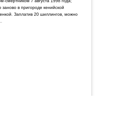
м-смертником 7 августа 1998 года;
о заново в пригороде кенийской
венкой. Заплатив 20 шиллингов, можно
..
существует (🙈 за конский процент