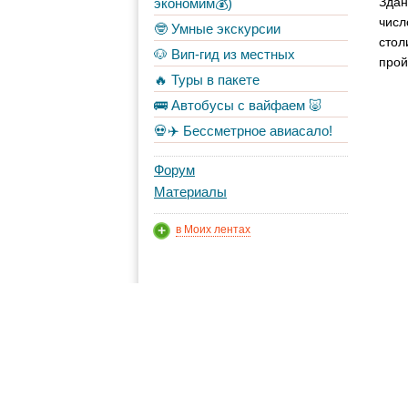
Здан
экономим💰)
числ
🤓 Умные экскурсии
стол
🐶 Вип-гид из местных
прой
🔥 Туры в пакете
🚌 Автобусы с вайфаем 🐷
💀✈️ Бессметрное авиасало!
Форум
Материалы
в Моих лентах
Топ авторов
Vazlav
226
a_strunin
115
👁 