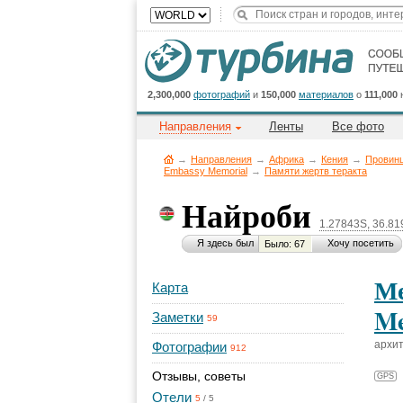
2,300,000
фотографий
и
150,000
материалов
о
111,000
Направления
Ленты
Все фото
→
Направления
→
Африка
→
Кения
→
Провин
Embassy Memorial
→
Памяти жертв теракта
Найроби
1.27843S, 36.8
Я здесь был
Хочу посетить
Было: 67
Ме
Карта
Me
Заметки
59
архит
Фотографии
912
Отзывы, советы
GPS
Отели
5
/
5