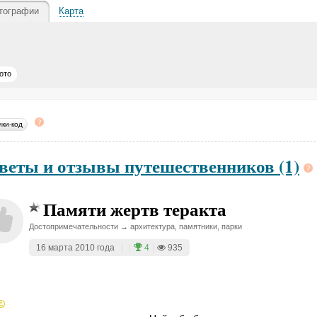
тографии
Карта
ото
ики-код
веты и отзывы путешественников (1)
Памяти жертв теракта
Достопримечательности → архитектура, памятники, парки
16 марта 2010 года
|
|
4
|
935