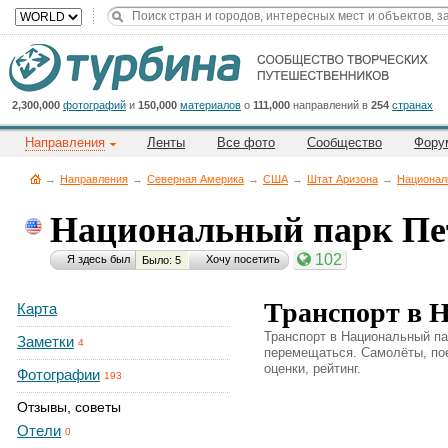
Title
Cейчас
на
сайте:
2,300,000
фотографий
и
150,000
материалов
о
111,000
направлений в
254
странах
Направления
Ленты
Все фото
Сообщество
Фору
→
Направления
→
Северная Америка
→
CША
→
Штат Аризона
→
Национал
Национальный парк П
Button
102
Я здесь был
Хочу посетить
Было: 5
Транспорт в 
Карта
Транспорт в Национальный па
Заметки
4
перемещаться. Самолёты, пое
оценки, рейтинг.
Фотографии
193
Отзывы, советы
Отели
0