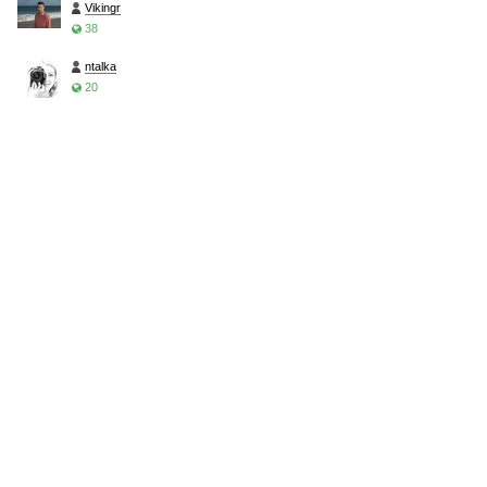
Vikingr
38
ntalka
20