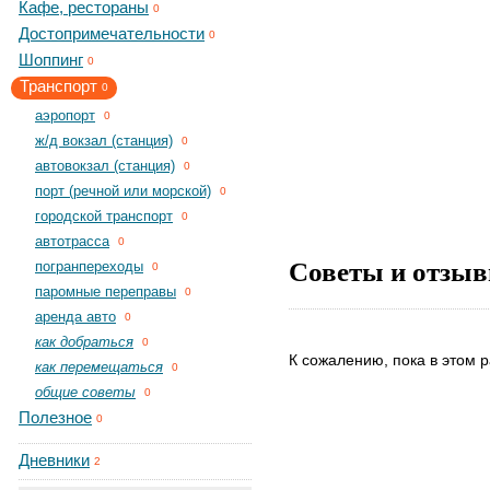
Кафе, рестораны
0
Достопримечательности
0
Шоппинг
0
Транспорт
0
aэропорт
0
ж/д вокзал (станция)
0
автовокзал (станция)
0
порт (речной или морской)
0
городской транспорт
0
автотрасса
0
Советы и отзыв
погранпереходы
0
паромные переправы
0
аренда авто
0
как добраться
0
К сожалению, пока в этом р
как перемещаться
0
общие советы
0
Полезное
0
Дневники
2