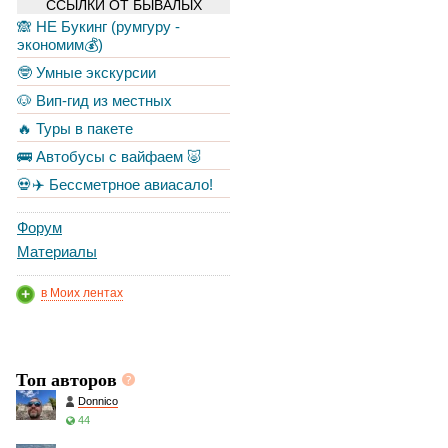
ССЫЛКИ ОТ БЫВАЛЫХ
🙈 НЕ Букинг (румгуру -
экономим💰)
🤓 Умные экскурсии
🐶 Вип-гид из местных
🔥 Туры в пакете
🚌 Автобусы с вайфаем 🐷
💀✈️ Бессметрное авиасало!
Форум
Материалы
в Моих лентах
Топ авторов
Donnico
44