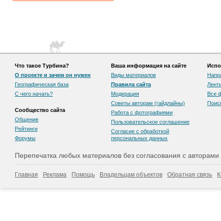
Что такое Турбина?
Ваша информация на сайте
Испо
О проекте и зачем он нужен
Виды материалов
Напр
Географическая база
Правила сайта
Лент
С чего начать?
Модерация
Все 
Советы авторам (гайдлайны)
Поис
Сообщество сайта
Работа с фотографиями
Общение
Пользовательскоe соглашение
Рейтинги
Согласие с обработкой
Форумы
персональных данных
Перепечатка любых материалов без согласования с авторами
Главная
Реклама
Помощь
Владельцам объектов
Обратная связь
К