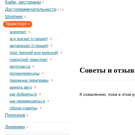
Кафе, рестораны
0
Достопримечательности
1
/
1
Шоппинг
0
Транспорт
0
aэропорт
0
ж/д вокзал (станция)
0
автовокзал (станция)
0
порт (речной или морской)
0
городской транспорт
0
автотрасса
Советы и отзыв
0
погранпереходы
0
паромные переправы
0
аренда авто
0
как добраться
К сожалению, пока в этом р
0
как перемещаться
0
общие советы
0
Полезное
0
Дневники
2