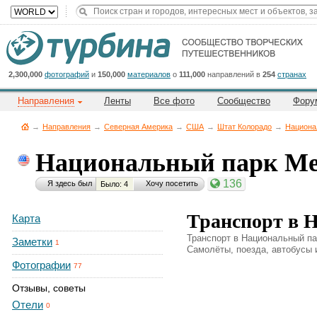
Title
Cейчас
на
сайте:
2,300,000
фотографий
и
150,000
материалов
о
111,000
направлений в
254
странах
Направления
Ленты
Все фото
Сообщество
Фору
→
Направления
→
Северная Америка
→
CША
→
Штат Колорадо
→
Национа
Национальный парк Ме
Button
136
Я здесь был
Хочу посетить
Было: 4
Транспорт в 
Карта
Транспорт в Национальный па
Заметки
1
Самолёты, поезда, автобусы и
Фотографии
77
Отзывы, советы
Отели
0