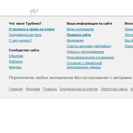
Что такое Турбина?
Ваша информация на сайте
Испо
О проекте и зачем он нужен
Виды материалов
Напр
Географическая база
Правила сайта
Лент
С чего начать?
Модерация
Все 
Советы авторам (гайдлайны)
Поис
Сообщество сайта
Работа с фотографиями
Общение
Пользовательскоe соглашение
Рейтинги
Согласие с обработкой
Форумы
персональных данных
Перепечатка любых материалов без согласования с авторами
Главная
Реклама
Помощь
Владельцам объектов
Обратная связь
К