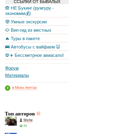
ССЫЛКИ ОТ БЫВАЛЫХ
🙈 НЕ Букинг (румгуру -
экономим💰)
🤓 Умные экскурсии
🐶 Вип-гид из местных
🔥 Туры в пакете
🚌 Автобусы с вайфаем 🐷
💀✈️ Бессметрное авиасало!
Форум
Материалы
в Моих лентах
Топ авторов
Shche
46