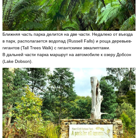
ть
Ir
Ближняя часть парка делится на две части. Недалеко от въезда
i
n
в парк, располагается водопад (Russell Falls) и роща деревьев-
a
гигантов (Tall Trees Walk) с гигантскими эвкалиптами.
Ir
В дальней части парка маршрут на автомобиле к озеру Добсон
i
n
(Lake Dobson).
u
si
k
ья
ть
Н
и
к
о
л