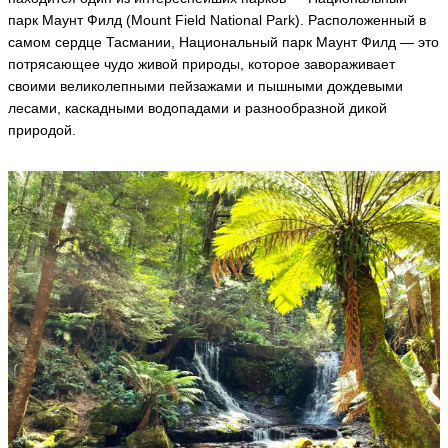
O
O
O
O
O
N
парк Маунт Филд (Mount Field National Park). Расположенный в
S
S
S
S
S
a
T
T
T
T
T
самом сердце Тасмании, Национальный парк Маунт Филд — это
p
ья
ья
ья
ья
ья
ol
потрясающее чудо живой природы, которое завораживает
e
своими великолепными пейзажами и пышными дождевыми
ть
ть
ть
ть
ть
o
лесами, каскадными водопадами и разнообразной дикой
n
ья
природой.
ть
А
М
л
а
е
й
к
н
М
с
у
а
а
р
й
н
M
н
a
д
у
y
р
р
n
m
M
ur
a
a
ья
kl
y
ai
n
ть
ur
ья
ья
ть
ть