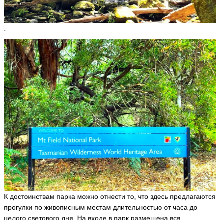
.
А
л
е
к
с
а
н
д
р
A
le
x
2
0
2
0
ья
ть
К достоинствам парка можно отнести то, что здесь предлагаются
прогулки по живописным местам длительностью от часа до
В
целого светового дня. На входе в парк размещена вся