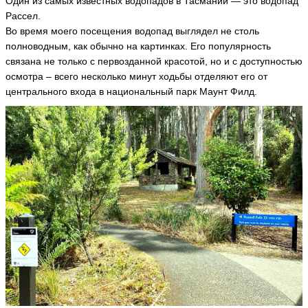
Один из самых известных водопадов в Тасмании — это водопад
g
r
Рассел.
a
Во время моего посещения водопад выглядел не столь
u
5
полноводным, как обычно на картинках. Его популярность
9
связана не только с первозданной красотой, но и с доступностью
ья
осмотра – всего несколько минут ходьбы отделяют его от
ть
центрального входа в национальный парк Маунт Филд.