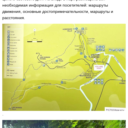
и
необходимая информация для посетителей: маршруты
к
движения, основные достопримечательности, маршруты и
т
расстояния.
о
р
**
*
V
ik
to
r-
V
ik
to
r
ья
ть
А
л
е
.
к
с