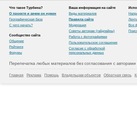
Что такое Турбина?
Ваша информация на сайте
Испо
О проекте и зачем он нужен
Виды материалов
Напр
Географическая база
Правила сайта
Лент
С чего начать?
Модерация
Все 
Советы авторам (гайдлайны)
Поис
Сообщество сайта
Работа с фотографиями
Общение
Пользовательскоe соглашение
Рейтинги
Согласие с обработкой
Форумы
персональных данных
Перепечатка любых материалов без согласования с авторами
Главная
Реклама
Помощь
Владельцам объектов
Обратная связь
К