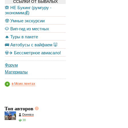
ССЫЛКИ ОТ БЫВАЛЫХ
🙈 НЕ Букинг (румгуру -
экономим💰)
🤓 Умные экскурсии
🐶 Вип-гид из местных
🔥 Туры в пакете
🚌 Автобусы с вайфаем 🐷
💀✈️ Бессметрное авиасало!
Форум
Материалы
в Моих лентах
Топ авторов
Donnico
38