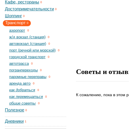
Кафе, рестораны
0
Достопримечательности
0
Шоппинг
0
Транспорт
0
aэропорт
0
ж/д вокзал (станция)
0
автовокзал (станция)
0
порт (речной или морской)
0
городской транспорт
0
автотрасса
0
Советы и отзыв
погранпереходы
0
паромные переправы
0
аренда авто
0
как добраться
0
К сожалению, пока в этом р
как перемещаться
0
общие советы
0
Полезное
0
Дневники
1