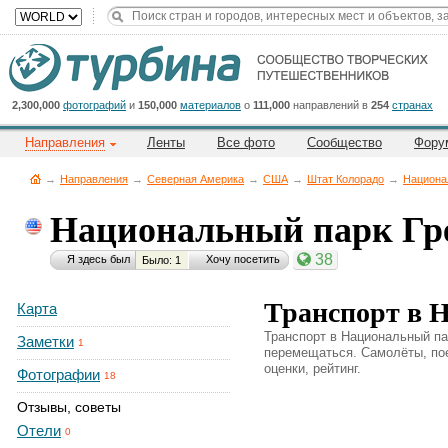
Title
Cейчас
на
сайте:
2,300,000
фотографий
и
150,000
материалов
о
111,000
направлений в
254
странах
Направления
Ленты
Все фото
Сообщество
Фору
→
Направления
→
Северная Америка
→
CША
→
Штат Колорадо
→
Национа
Национальный парк Гр
Button
38
Я здесь был
Хочу посетить
Было: 1
Транспорт в 
Карта
Транспорт в Национальный па
Заметки
1
перемещаться. Самолёты, пое
оценки, рейтинг.
Фотографии
18
Отзывы, советы
Отели
0