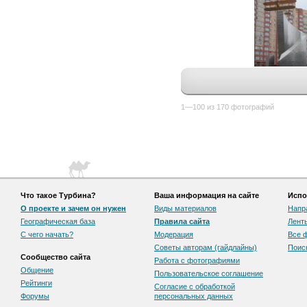
1—100 из 170 фотографий
Что такое Турбина?
Ваша информация на сайте
Испо
О проекте и зачем он нужен
Виды материалов
Напр
Географическая база
Правила сайта
Лент
С чего начать?
Модерация
Все 
Советы авторам (гайдлайны)
Поис
Сообщество сайта
Работа с фотографиями
Общение
Пользовательскоe соглашение
Рейтинги
Согласие с обработкой
Форумы
персональных данных