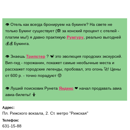
👁 Отель как всегда бронируем на букинге? На свете не
только Букинг существует (🙈 за конский процент с отелей -
платим мы!) я давно практикую
Румгуру
, реально выгодней
💰💰 Букинга.
👁 Знаешь
Трипстер
? 🐒 это эволюция городских экскурсий.
Вип-гид - горожанин, покажет самые необычные места и
расскажет городские легенды, пробовал, это огонь 🚀! Цены
от 600 р. - точно порадуют 🤑
👁 Луший поисковик Рунета
Яндекс
❤ начал продавать авиа
авиа-билеты! 🤷
Адрес:
Пл. Рижского вокзала, 2. Ст. метро "Рижская"
Телефон:
631-15-88