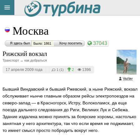
Title
Cейчас
Москва
на
сайте:
37043
Я здесь был
Хочу посетить
Было: 1861
Рижский вокзал
Транспорт → как добраться
17 апреля 2009 года
|
|
|
2
|
1396
1 (1)
Button
Vazlav
Бывший Виндавский и бывший Ржевский, а ныне Рижский, вокзал
обслуживает нынче главным образом рейсы электропоездов на
северо-запад — в Красногорск, Истру, Волоколамск, да еще
поезда дальнего следования до Риги, Великих Лук и Себежа.
Здание издалека можно принять за боярские хоромы, настолько
занятная у него архитектура, так что если время не поджимает,
то имеет смысл просто побродить вокруг него.