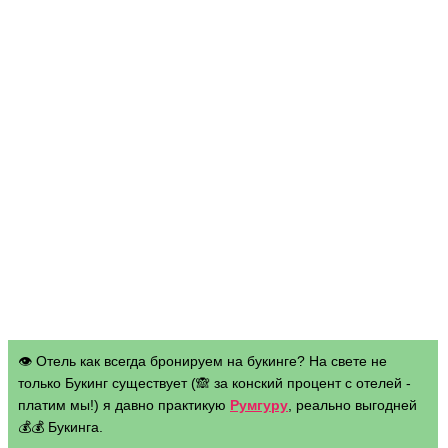
👁 Отель как всегда бронируем на букинге? На свете не
только Букинг существует (🙈 за конский процент с отелей -
платим мы!) я давно практикую
Румгуру
, реально выгодней
💰💰 Букинга.