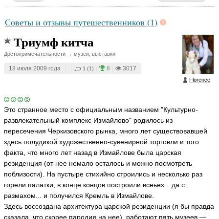
ья
ть
Советы и отзывы путешественников (1)
Триумф китча
Достопримечательности → музеи, выставки
18 июля 2009 года
|
|
|
8
|
3017
1 (1)
Florence
Это странное место с официальным названием "Культурно-
развлекательный комплекс Измайлово" родилось из
пересечения Черкизовского рынка, много лет существовавшей
здесь полудикой художественно-сувенирной торговли и того
факта, что много лет назад в Измайлове была царская
резиденция (от нее немало осталось и можно посмотреть
поблизости). На пустыре стихийно строились и несколько раз
горели палатки, в конце концов построили всеьез... да с
размахом... и получился Кремль в Измайлове.
Здесь воссоздана архитектура царской резиденции (я бы правда
сказала, что скорее пародия на нее), работают пять музеев —