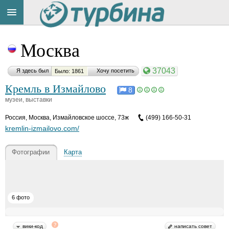
Материал
Title
Cейчас
понравился:
Москва
на
сайте:
37043
Я здесь был
Хочу посетить
Было: 1861
Кремль в Измайлово
И
8
в
музеи, выставки
а
н
Россия
,
Москва, Измайловское шоссе, 73ж
(499) 166-50-31
Button
К
kremlin-izmailovo.com/
у
ч
и
Фотографии
Карта
н
iv
a
n
k
6 фото
ut
c
hi
n
вики-код
написать совет