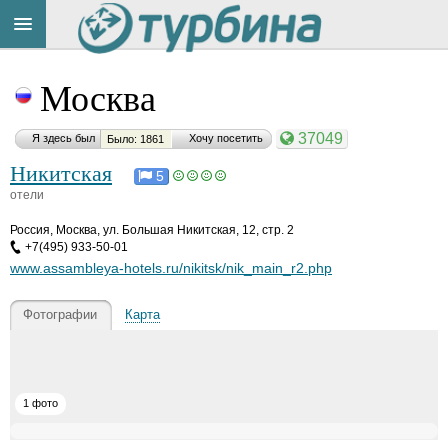
Title
Cейчас
Москва
на
сайте:
37049
Я здесь был
Хочу посетить
Было: 1861
Никитская
5
отели
Россия
,
Москва, ул. Большая Никитская, 12, стр. 2
Button
+7(495) 933-50-01
www.assambleya-hotels.ru/nikitsk/nik_main_r2.php
Фотографии
Карта
1 фото