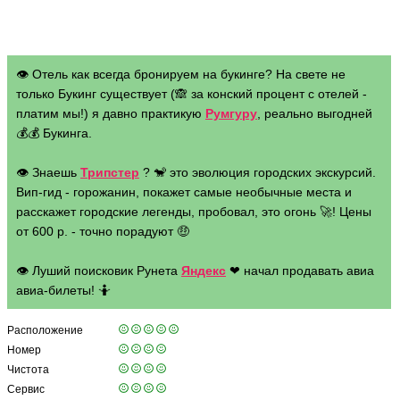
👁 Отель как всегда бронируем на букинге? На свете не
только Букинг существует (🙈 за конский процент с отелей -
платим мы!) я давно практикую
Румгуру
, реально выгодней
💰💰 Букинга.
👁 Знаешь
Трипстер
? 🐒 это эволюция городских экскурсий.
Вип-гид - горожанин, покажет самые необычные места и
расскажет городские легенды, пробовал, это огонь 🚀! Цены
от 600 р. - точно порадуют 🤑
👁 Луший поисковик Рунета
Яндекс
❤ начал продавать авиа
авиа-билеты! 🤷
Расположение
Номер
Чистота
Сервис