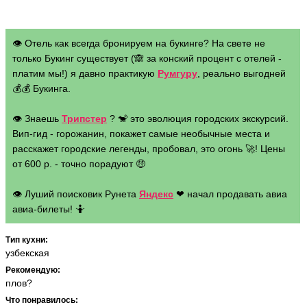
👁 Отель как всегда бронируем на букинге? На свете не
только Букинг существует (🙈 за конский процент с отелей -
платим мы!) я давно практикую
Румгуру
, реально выгодней
💰💰 Букинга.
👁 Знаешь
Трипстер
? 🐒 это эволюция городских экскурсий.
Вип-гид - горожанин, покажет самые необычные места и
расскажет городские легенды, пробовал, это огонь 🚀! Цены
от 600 р. - точно порадуют 🤑
👁 Луший поисковик Рунета
Яндекс
❤ начал продавать авиа
авиа-билеты! 🤷
Тип кухни:
узбекская
Рекомендую:
плов?
Что понравилось: