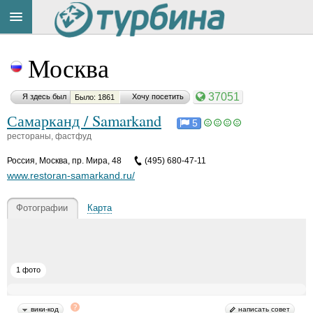
Title
Cейчас
Москва
на
сайте:
37051
Я здесь был
Хочу посетить
Было: 1861
Самарканд / Samarkand
5
рестораны, фастфуд
Россия
,
Москва, пр. Мира, 48
(495) 680-47-11
Button
www.restoran-samarkand.ru/
Фотографии
Карта
1 фото
вики-код
написать совет