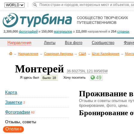
Title
Cейчас
на
сайте:
2,300,000
фотографий
и
150,000
материалов
о
111,000
направлений в
254
странах
Направления
Ленты
Все фото
Сообщество
Фору
→
Направления
→
Северная Америка
→
CША
→
Штат Калифорния
→
Монт
Монтерей
36.60275N, 121.89565W
Button
49
Я здесь был
Хочу посетить
Было: 18
Проживание в
Карта
Отзывы и советы опытных пут
Заметки
2
бронирование, фото, цены.
Бронирование о
Фотографии
62
Отзывы, советы
Отели
0