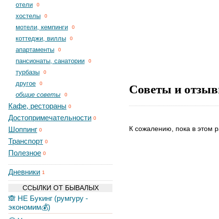
отели
0
хостелы
0
мотели, кемпинги
0
коттеджи, виллы
0
апартаменты
0
пансионаты, санатории
0
турбазы
0
другое
Советы и отзыв
0
общие советы
0
Кафе, рестораны
0
Достопримечательности
0
К сожалению, пока в этом р
Шоппинг
0
Транспорт
0
Полезное
0
Дневники
1
ССЫЛКИ ОТ БЫВАЛЫХ
🙈 НЕ Букинг (румгуру -
экономим💰)