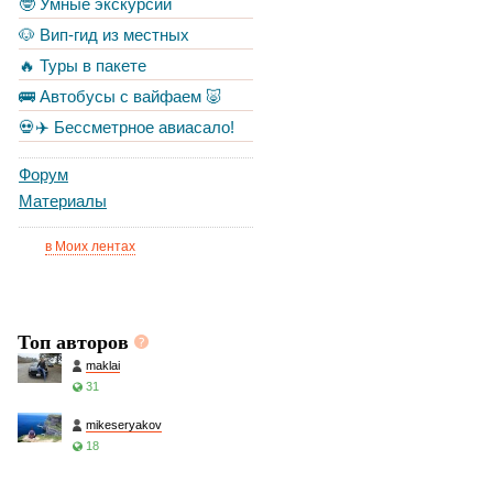
🤓 Умные экскурсии
🐶 Вип-гид из местных
🔥 Туры в пакете
🚌 Автобусы с вайфаем 🐷
💀✈️ Бессметрное авиасало!
Форум
Материалы
в Моих лентах
Топ авторов
maklai
31
mikeseryakov
18