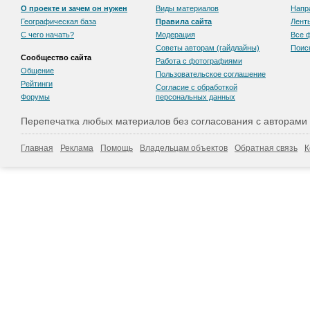
О проекте и зачем он нужен
Виды материалов
Напр
Географическая база
Правила сайта
Лент
С чего начать?
Модерация
Все 
Советы авторам (гайдлайны)
Поис
Сообщество сайта
Работа с фотографиями
Общение
Пользовательскоe соглашение
Рейтинги
Согласие с обработкой
Форумы
персональных данных
Перепечатка любых материалов без согласования с авторами
Главная
Реклама
Помощь
Владельцам объектов
Обратная связь
К