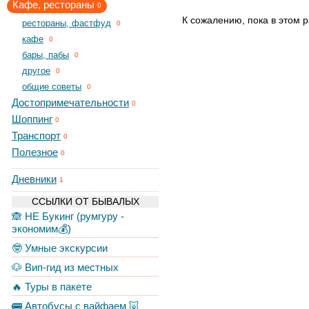
Кафе, рестораны
0
К сожалению, пока в этом р
рестораны, фастфуд
0
кафе
0
бары, пабы
0
другое
0
общие советы
0
Достопримечательности
0
Шоппинг
0
Транспорт
0
Полезное
0
Дневники
1
ССЫЛКИ ОТ БЫВАЛЫХ
🙈 НЕ Букинг (румгуру -
экономим💰)
🤓 Умные экскурсии
🐶 Вип-гид из местных
🔥 Туры в пакете
🚌 Автобусы с вайфаем 🐷