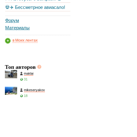
💀✈️ Бессметрное авиасало!
Форум
Материалы
в Моих лентах
Топ авторов
maklai
31
mikeseryakov
18