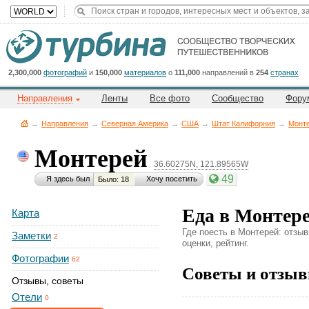
Title
Cейчас
на
сайте:
2,300,000
фотографий
и
150,000
материалов
о
111,000
направлений в
254
странах
Направления
Ленты
Все фото
Сообщество
Фору
→
Направления
→
Северная Америка
→
CША
→
Штат Калифорния
→
Монт
Монтерей
36.60275N, 121.89565W
Button
49
Я здесь был
Хочу посетить
Было: 18
Еда в Монтере
Карта
Где поесть в Монтерей: отзы
Заметки
2
оценки, рейтинг.
Фотографии
62
Советы и отзыв
Отзывы, советы
Отели
0