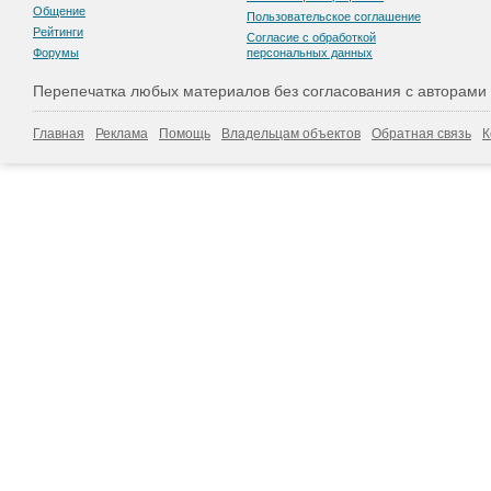
Общение
Пользовательскоe соглашение
Рейтинги
Согласие с обработкой
Форумы
персональных данных
Перепечатка любых материалов без согласования с авторами
Главная
Реклама
Помощь
Владельцам объектов
Обратная связь
К