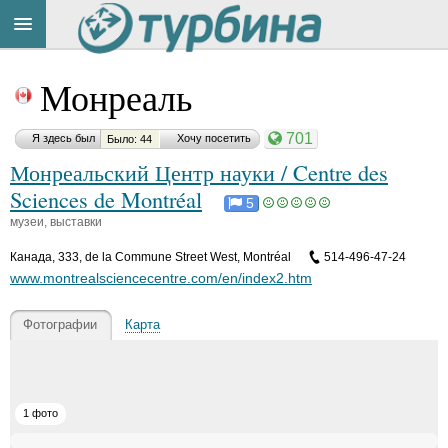
Title
Cейчас
Монреаль
на
сайте:
701
Я здесь был
Хочу посетить
Было: 44
Монреальский Центр науки / Centre des
Sciences de Montréal
5
музеи, выставки
Button
Канада
,
333, de la Commune Street West, Montréal
514-496-47-24
www.montrealsciencecentre.com/en/index2.htm
Фотографии
Карта
1 фото