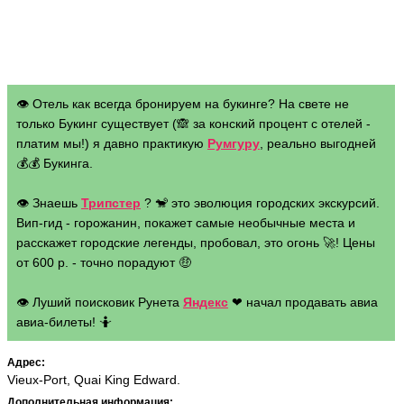
👁 Отель как всегда бронируем на букинге? На свете не
только Букинг существует (🙈 за конский процент с отелей -
платим мы!) я давно практикую
Румгуру
, реально выгодней
💰💰 Букинга.
👁 Знаешь
Трипстер
? 🐒 это эволюция городских экскурсий.
Вип-гид - горожанин, покажет самые необычные места и
расскажет городские легенды, пробовал, это огонь 🚀! Цены
от 600 р. - точно порадуют 🤑
👁 Луший поисковик Рунета
Яндекс
❤ начал продавать авиа
авиа-билеты! 🤷
Адрес:
Vieux-Port, Quai King Edward.
Дополнительная информация: