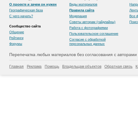
О проекте и зачем он нужен
Виды материалов
Напр
Географическая база
Правила сайта
Лент
С чего начать?
Модерация
Все 
Советы авторам (гайдлайны)
Поис
Сообщество сайта
Работа с фотографиями
Общение
Пользовательскоe соглашение
Рейтинги
Согласие с обработкой
Форумы
персональных данных
Перепечатка любых материалов без согласования с авторами
Главная
Реклама
Помощь
Владельцам объектов
Обратная связь
К