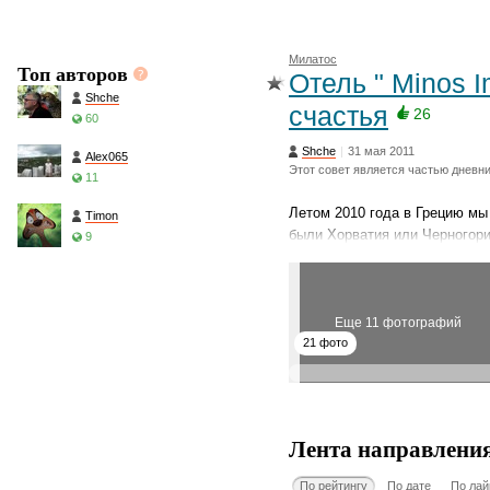
Милатос
Топ авторов
Отель " Minos I
Shche
счастья
26
60
Shche
|
31 мая 2011
Alex065
Этот совет является частью дневн
11
Летом 2010 года в Грецию мы
Timon
были Хорватия или Черногор
9
Еще 11 фотографий
21 фото
Лента направлени
По рейтингу
По дате
По лай