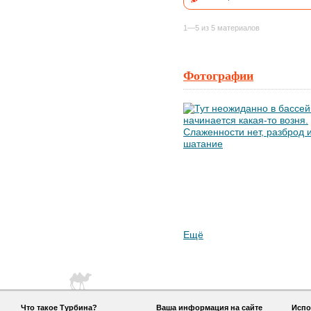
1—5 из 5 материалов
Фотографии
Ещё
Что такое Турбина?
Ваша информация на сайте
Испо