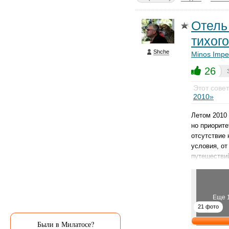
Отель 
тихого
Shche
Minos Imper
26
Этот сове
2010»
Летом 2010 
но приорите
отсутствие 
условия, от
путешестви
Еще 
21 фото
Были в Милатосе?