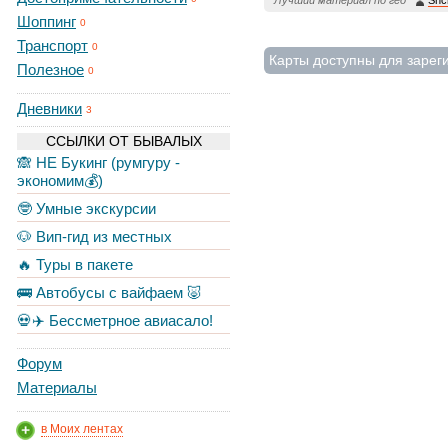
Лучший материал по гео
Shc
Шоппинг
0
Транспорт
0
Карты доступны для зарег
Полезное
0
Дневники
3
ССЫЛКИ ОТ БЫВАЛЫХ
🙈 НЕ Букинг (румгуру -
экономим💰)
🤓 Умные экскурсии
🐶 Вип-гид из местных
🔥 Туры в пакете
🚌 Автобусы с вайфаем 🐷
💀✈️ Бессметрное авиасало!
Форум
Материалы
в Моих лентах