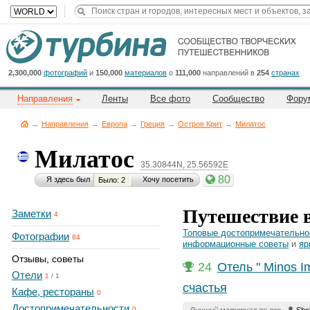
Title
Cейчас
на
сайте:
2,300,000
фотографий
и
150,000
материалов
о
111,000
направлений в
254
странах
Направления
Ленты
Все фото
Сообщество
Фору
→
Направления
→
Европа
→
Греция
→
Остров Крит
→
Милатос
Милатос
35.30844N, 25.56592E
Button
80
Я здесь был
Хочу посетить
Было: 2
Путешествие 
Заметки
4
Топовые достопримечательно
Фотографии
84
информационные советы
и
яр
Отзывы, советы
24
Отель " Minos I
Отели
1
/
1
счастья
Кафе, рестораны
0
Достопримечательности
0