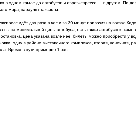
жа в одном крыле до автобусов и аэроэкспресса — в другом. По до
ьего мира, караулят таксисты.
экспресс идёт два раза в час и за 30 минут привозит на вокзал Кад
за выше минимальной цены автобуса; есть также автобусные компан
 остановка, цена указана возле неё, билеты можно приобрести у в
новки, одну в районе выставочного комплекса, вторая, конечная, 
ала. Время в пути примерно 1 час.