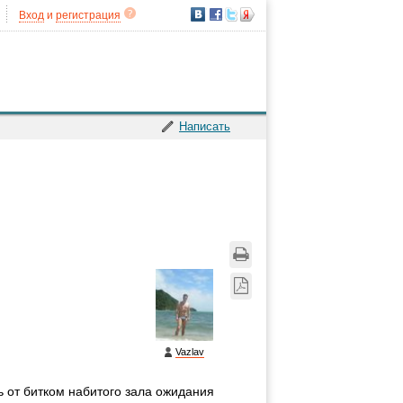
Вход
и
регистрация
Написать
Vazlav
ь от битком набитого зала ожидания