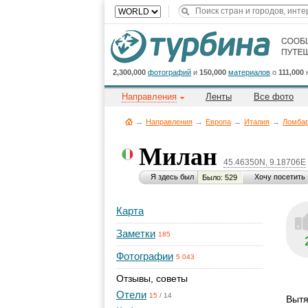
2,300,000
фотографий
и
150,000
материалов
о
111,000
Направления
Ленты
Все фото
→
Направления
→
Европа
→
Италия
→
Ломба
Милан
45.46350N, 9.18706E
Я здесь был
Хочу посетить
Было: 529
Карта
Заметки
185
Фотографии
5 043
Отзывы, советы
Отели
15
/
14
Вытя