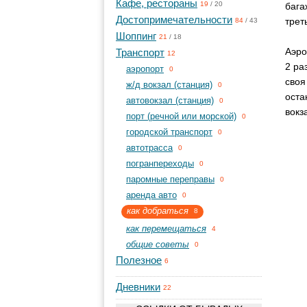
Кафе, рестораны
19
/
20
бага
Достопримечательности
трет
84
/
43
Шоппинг
21
/
18
Аэро
Транспорт
12
2 ра
aэропорт
0
своя
ж/д вокзал (станция)
0
оста
автовокзал (станция)
0
вокз
порт (речной или морской)
0
городской транспорт
0
автотрасса
0
погранпереходы
0
паромные переправы
0
аренда авто
0
как добраться
8
как перемещаться
4
общие советы
0
Полезное
6
Дневники
22