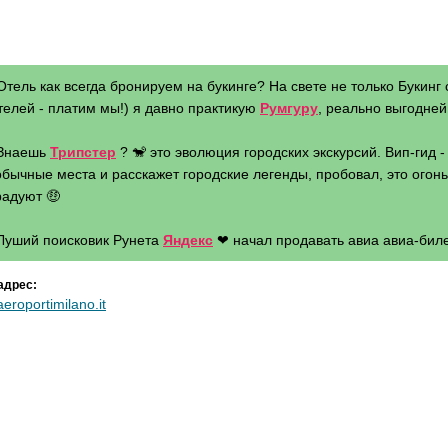
Отель как всегда бронируем на букинге? На свете не только Букинг 
телей - платим мы!) я давно практикую
Румгуру
, реально выгодней 
 Знаешь
Трипстер
? 🐒 это эволюция городских экскурсий. Вип-гид 
бычные места и расскажет городские легенды, пробовал, это огонь 
радуют 🤑
 Луший поисковик Рунета
Яндекс
❤ начал продавать авиа авиа-биле
адрес:
eroportimilano.it