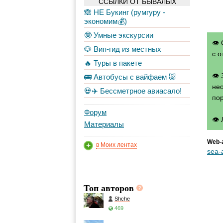
ССЫЛКИ ОТ БЫВАЛЫХ
🙈 НЕ Букинг (румгуру -
экономим💰)
🤓 Умные экскурсии
👁 
🐶 Вип-гид из местных
с о
🔥 Туры в пакете
👁
🚌 Автобусы с вайфаем 🐷
нео
💀✈️ Бессметрное авиасало!
по
Форум
👁
Материалы
Web-
в Моих лентах
sea-a
Топ авторов
Shche
469