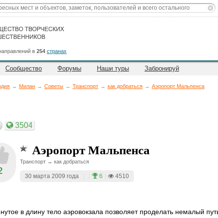
направлений в
254
странах
Сообщество
Форумы
Наши туры
Забронируй
рдия
→
Милан
→
Советы
→
Транспорт
→
как добраться
→
Аэропорт Мальпенса
3504
Аэропорт Мальпенса
Транспорт → как добраться
2
30 марта 2009 года
|
|
6
|
4510
нутое в длину тело аэровокзала позволяет проделать немалый пут