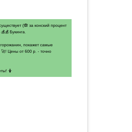
существует (🙈 за конский процент
💰💰 Букинга.
- горожанин, покажет самые
🚀! Цены от 600 р. - точно
ты! 🤷