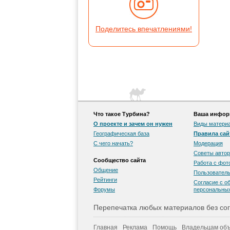
Поделитесь впечатлениями!
Что такое Турбина?
Ваша информ
О проекте и зачем он нужен
Виды матери
Географическая база
Правила сай
С чего начать?
Модерация
Советы автор
Сообщество сайта
Работа с фо
Общение
Пользователь
Рейтинги
Согласие с о
Форумы
персональны
Перепечатка любых материалов без сог
Главная
Реклама
Помощь
Владельцам объ