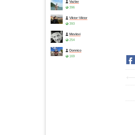
Vazlav
396
Viktor-Viktor
393
Mevlevi
254
Donnico
169