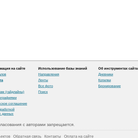
ация на сайте
Использование базы знаний
Об инструментах сайта
алов
Направления
Дневники
та
Ленты
Копилки
Все фото
Бронирование
ам (гайдлайны)
Поиск
тографиями
скоe соглашение
бработкой
х данных
ласования с авторами запрещается.
ектов
Обратная связь
Контакты
Оплата на сайте