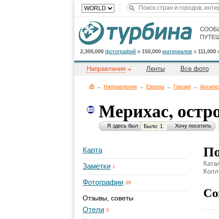
2,300,000
фотографий
и
150,000
материалов
о
111,000
Направления
Ленты
Все фото
→
Направления
→
Европа
→
Греция
→
Архипе
Мерихас, остр
Я здесь был
Хочу посетить
Было: 1
По
Карта
Ката
Заметки
1
Колл
Фотографии
39
Со
Отзывы, советы
Отели
0