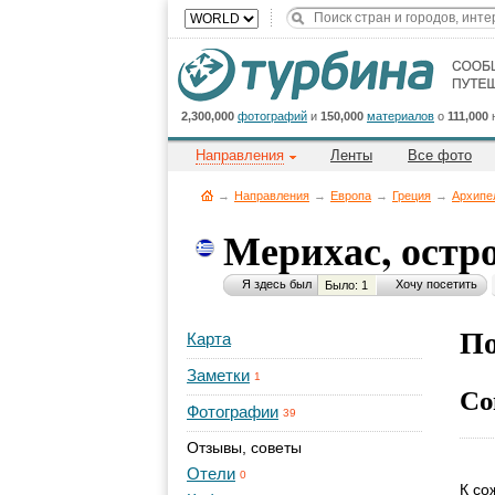
2,300,000
фотографий
и
150,000
материалов
о
111,000
Направления
Ленты
Все фото
→
Направления
→
Европа
→
Греция
→
Архипе
Мерихас, остр
Я здесь был
Хочу посетить
Было: 1
По
Карта
Заметки
1
Со
Фотографии
39
Отзывы, советы
Отели
0
К со