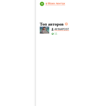
в Моих лентах
Топ авторов
AFINAPOST
11