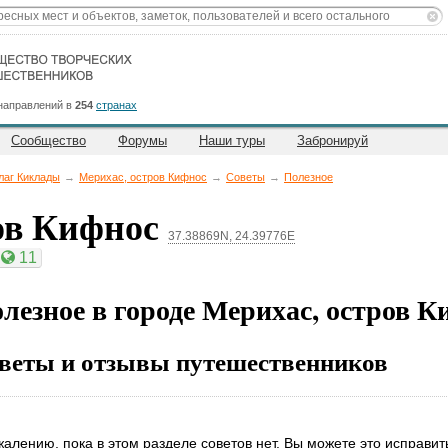
направлений в
254
странах
Сообщество
Форумы
Наши туры
Забронируй
лаг Киклады
→
Мерихас, остров Кифнос
→
Советы
→
Полезное
ов Кифнос
37.38869N, 24.39776E
11
лезное в городе Мерихас, остров К
веты и отзывы путешественников
жалению, пока в этом разделе советов нет. Вы можете это исправит