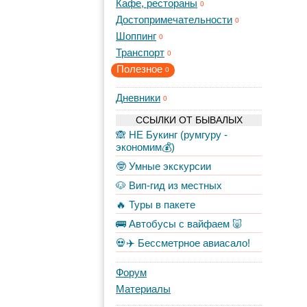
Кафе, рестораны
0
Достопримечательности
0
Шоппинг
0
Транспорт
0
Полезное
0
Дневники
0
ССЫЛКИ ОТ БЫВАЛЫХ
🙈 НЕ Букинг (румгуру -
экономим💰)
🤓 Умные экскурсии
🐶 Вип-гид из местных
🔥 Туры в пакете
🚌 Автобусы с вайфаем 🐷
💀✈️ Бессметрное авиасало!
Форум
Материалы