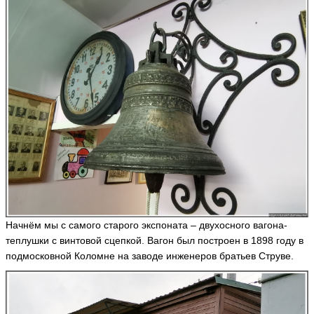
n
el
la
D
ol
c
e
ья
ть
А
н
д
р
е
й
Начнём мы с самого старого экспоната – двухосного вагона-
M
el
теплушки с винтовой сцепкой. Вагон был построен в 1898 году в
ni
подмосковной Коломне на заводе инженеров братьев Струве.
c
ki
y
ья
ть