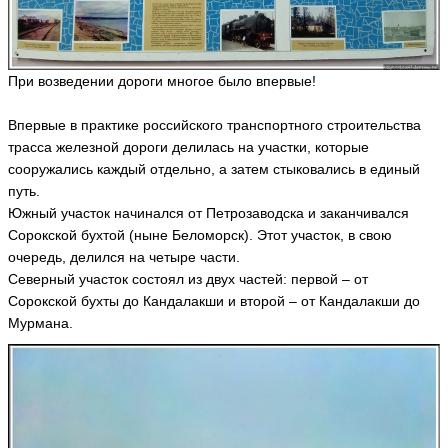
a
5
7
5
ья
При возведении дороги многое было впервые!
ть
Впервые в практике российского транспортного строительства
трасса железной дороги делилась на участки, которые
Р
сооружались каждый отдельно, а затем стыковались в единый
о
путь.
м
Южный участок начинался от Петрозаводска и заканчивался
а
Сорокской бухтой (ныне Беломорск). Этот участок, в свою
н
r
очередь, делился на четыре части.
o
Северный участок состоял из двух частей: первой – от
m
Сорокской бухты до Кандалакши и второй – от Кандалакши до
1
3
Мурмана.
3
8
ья
ть