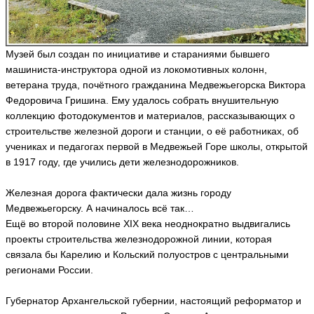
и
ья
р
ть
и
н
Музей был создан по инициативе и стараниями бывшего
а
машиниста-инструктора одной из локомотивных колонн,
з
ветерана труда, почётного гражданина Медвежьегорска Виктора
а
м
Федоровича Гришина. Ему удалось собрать внушительную
у
коллекцию фотодокументов и материалов, рассказывающих о
р
строительстве железной дороги и станции, о её работниках, об
н
учениках и педагогах первой в Медвежьей Горе школы, открытой
и
в 1917 году, где учились дети железнодорожников.
к
о
в
Железная дорога фактически дала жизнь городу
а
Медвежьегорску. А начиналось всё так…
ir
Ещё во второй половине XIX века неоднократно выдвигались
al
d
проекты строительства железнодорожной линии, которая
a
связала бы Карелию и Кольский полуостров с центральными
ья
регионами России.
ть
Губернатор Архангельской губернии, настоящий реформатор и