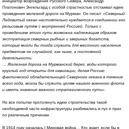
инициатор возрождения Русского Севера, Александр
ti
Платонович Энгельгард с особой страстностью отстаивал идею
a
проведения железной дороги на Мурман. Он писал:
«Северный
l
a
Ледовитый океан настоятельно нуждается в соединении его
n
рельсовым путём с внутренней Россией. Только с
k
a
проведением этого пути возможна надлежащим образом
r
эксплуатация северных рыбных и звериных богатств,
a
которые могли бы тогда служить для местного населения
ья
предметом не случайной, как ныне, а постоянной
ть
деятельности.
… Железная дорога на Мурманский берег, воды которого
круглый год открыты для навигации, делая Россию
N
фактической обладательницей Северного океана в течение
i
всего года, могла бы служить целям нашего военного флота
n
и иметь значение важного стратегического пути»
.
a
P
a
Но все попытки протолкнуть идею строительства такой
s
необходимой части инфраструктуры разбивались в пух и прах
t
по различным причинам.
u
h
o
В 1914 году началась I Мировая война… Кто знает, если бы в