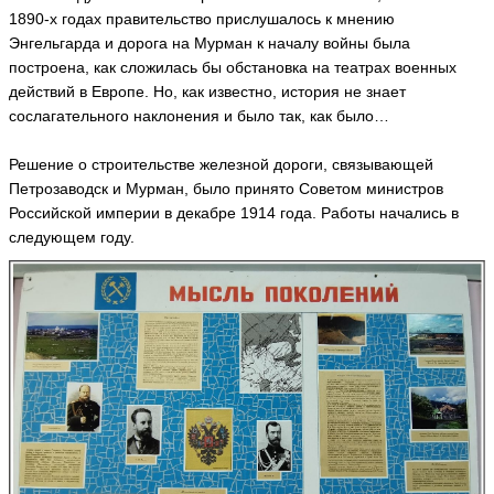
v
1890-х годах правительство прислушалось к мнению
a
Энгельгарда и дорога на Мурман к началу войны была
N
построена, как сложилась бы обстановка на театрах военных
in
a
действий в Европе. Но, как известно, история не знает
_
сослагательного наклонения и было так, как было…
_
P
a
Решение о строительстве железной дороги, связывающей
st
u
Петрозаводск и Мурман, было принято Советом министров
h
Российской империи в декабре 1914 года. Работы начались в
o
v
следующем году.
a
ья
ть
И
н
н
а
In
n