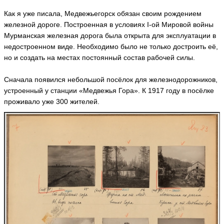
ья
ть
Как я уже писала, Медвежьегорск обязан своим рождением
железной дороге. Построенная в условиях I-ой Мировой войны
Мурманская железная дорога была открыта для эксплуатации в
недостроенном виде. Необходимо было не только достроить её,
Т
но и создать на местах постоянный состав рабочей силы.
а
т
ь
Сначала появился небольшой посёлок для железнодорожников,
я
устроенный у станции «Медвежья Гора». К 1917 году в посёлке
н
проживало уже 300 жителей.
а
H
a
n
y
a
ья
ть