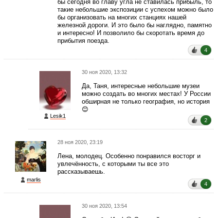
бы сегодня во главу угла не ставилась прибыль, то
такие небольшие экспозиции с успехом можно было
бы организовать на многих станциях нашей
железной дороги. И это было бы наглядно, памятно
и интересно! И позволило бы скоротать время до
прибытия поезда.
4
30 ноя 2020, 13:32
Да, Таня, интересные небольшие музеи
можно создать во многих местах! У России
обширная не только география, но история
😊
Lesik1
2
28 ноя 2020, 23:19
Лена, молодец. Особенно понравился восторг и
увлечённость, с которыми ты все это
рассказываешь.
marlis
4
30 ноя 2020, 13:54