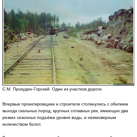
М
а
й
н
у
р
M
a
y
n
ur
ья
ть
С.М. Прокудин-Горский. Один из участков дороги.
Е
л
Впервые проектировщики и строители столкнулись с обилием
е
н
выхода скальных пород, крупных сплавных рек, имеющих два
а
резких сезонных подъёма уровня воды, и неимоверным
N
количеством болот.
o
ri
sf