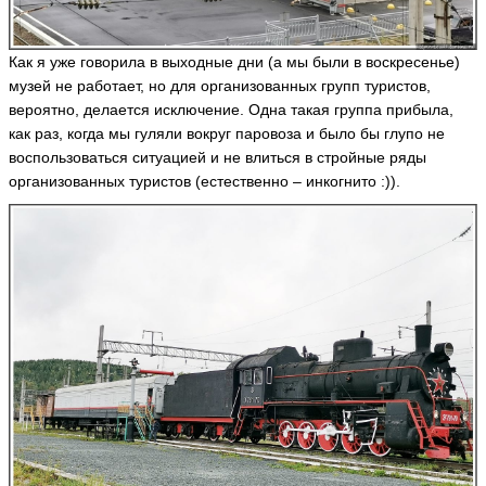
ья
v
v
a
a
Т
ть
Н
ья
ья
а
и
Как я уже говорила в выходные дни (а мы были в воскресенье)
т
к
ть
ть
музей не работает, но для организованных групп туристов,
ь
о
вероятно, делается исключение. Одна такая группа прибыла,
я
л
Т
н
как раз, когда мы гуляли вокруг паровоза и было бы глупо не
а
а
а
й
воспользоваться ситуацией и не влиться в стройные ряды
т
Е
Е
H
Д
ь
организованных туристов (естественно – инкогнито :)).
л
л
a
о
я
е
е
n
н
н
y
н
н
ц
a
а
а
а
о
H
С
ья
N
в
a
o
м
ть
D
n
ri
и
o
y
sf
р
n
a
o
ni
н
x
ья
c
о
ья
o
ть
в
ья
ть
а
ть
L
e
si
k
1