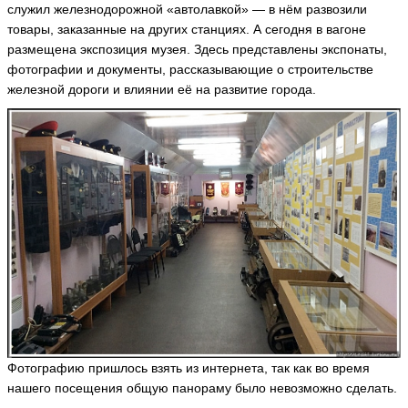
служил железнодорожной «автолавкой» — в нём развозили
р
товары, заказанные на других станциях. А сегодня в вагоне
**
*
размещена экспозиция музея. Здесь представлены экспонаты,
V
фотографии и документы, рассказывающие о строительстве
ik
железной дороги и влиянии её на развитие города.
to
r-
V
ik
to
r
ья
ть
И
р
и
н
а
m
a
Фотографию пришлось взять из интернета, так как во время
rli
нашего посещения общую панораму было невозможно сделать.
s