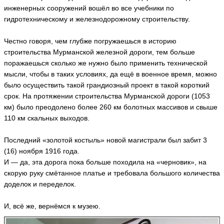
б
инженерных сооружений вошёл во все учебники по
а
гидротехническому и железнодорожному строительству.
н
ь
П
Честно говоря, чем глубже погружаешься в историю
а
строительства Мурманской железной дороги, тем больше
в
поражаешься сколько же нужно было применить технической
е
л
мысли, чтобы в таких условиях, да ещё в военное время, можно
S
было осуществить такой грандиозный проект в такой короткий
hc
срок. На протяжении строительства Мурманской дороги (1053
he
км) было преодолено более 260 км болотных массивов и свыше
ья
110 км скальных выходов.
ть
Последний «золотой костыль» новой магистрали был забит 3
(16) ноября 1916 года.
N
И — да, эта дорога пока больше походила на «черновик», на
a
скорую руку смётанное платье и требовала большого количества
t
доделок и переделок.
a
li
a
И, всё же, вернёмся к музею.
M
o