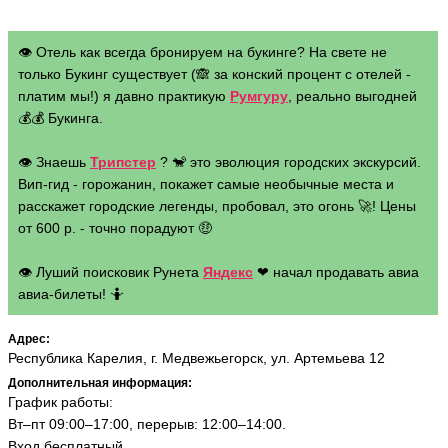
👁 Отель как всегда бронируем на букинге? На свете не
только Букинг существует (🙈 за конский процент с отелей -
платим мы!) я давно практикую
Румгуру
, реально выгодней
💰💰 Букинга.
👁 Знаешь
Трипстер
? 🐒 это эволюция городских экскурсий.
Вип-гид - горожанин, покажет самые необычные места и
расскажет городские легенды, пробовал, это огонь 🚀! Цены
от 600 р. - точно порадуют 🤑
👁 Луший поисковик Рунета
Яндекс
❤ начал продавать авиа
авиа-билеты! 🤷
Адрес:
Республика Карелия, г. Медвежьегорск, ул. Артемьева 12
Дополнительная информация:
График работы:
Вт–пт 09:00–17:00, перерыв: 12:00–14:00.
Вход бесплатный