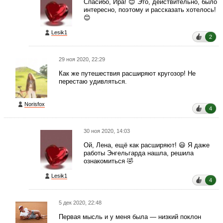
Спасибо, Ира! 😊 Это, действительно, было
интересно, поэтому и рассказать хотелось!
😊
Lesik1
2
29 ноя 2020, 22:29
Как же путешествия расширяют кругозор! Не
перестаю удивляться.
Norisfox
4
30 ноя 2020, 14:03
Ой, Лена, ещё как расширяют! 😃 Я даже
работы Энгельгарда нашла, решила
ознакомиться 🤣
Lesik1
4
5 дек 2020, 22:48
Первая мысль и у меня была — низкий поклон