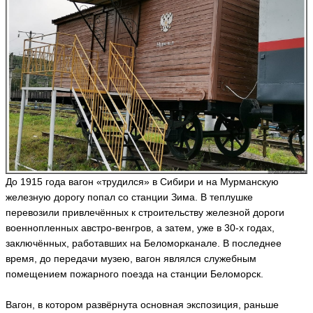
E
v
g
e
n
y
V
ik
i
n
g
r
До 1915 года вагон «трудился» в Сибири и на Мурманскую
ья
железную дорогу попал со станции Зима. В теплушке
ть
перевозили привлечённых к строительству железной дороги
военнопленных австро-венгров, а затем, уже в 30-х годах,
заключённых, работавших на Беломорканале. В последнее
время, до передачи музею, вагон являлся служебным
В
и
помещением пожарного поезда на станции Беломорск.
к
т
Вагон, в котором развёрнута основная экспозиция, раньше
о