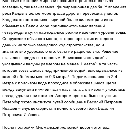
Впервые в истории мировой практике строительства была
o
x
возведена, так называемая, фильтрационная дамба. У впадения
ья
реки Канды в Белое море трасса дороги пересекала участок
ть
Кандалакшского залива шириной более километра и из-за
обычных на Белом море приливно-отливных явлений
четырежды в сутки наблюдались резкие изменения уровня воды.
Сооружение обычного моста, которое при таких исходных
М
данных не только замедляло ход строительства, но и
а
значительно удорожало его, было не рационально. Решение
р
и
оказалось предельно простым. В нижнюю часть дамбы
я
укладывали валуны размером не менее 1 метра³, а та часть,
Fl
которая возвышалась над приливной водой, выкладывалась из
or
a
камней объёмом менее 0,3 метра³. Поднимающаяся на 2-4
a
метра с приливом вода проходила в образовавшиеся щели
ья
между валунами нижней части насыпи, а с отливом – уносилась
ть
назад, удаляя при этом ил. Автором проекта был выпускник
Петербургского института путей сообщения Василий Петрович
Ивáшев – внук декабриста и полного своего тёзки Василия
Щ
Петровича Ивáшева.
е
р
После постройки Мурманской железной дороги этот вид