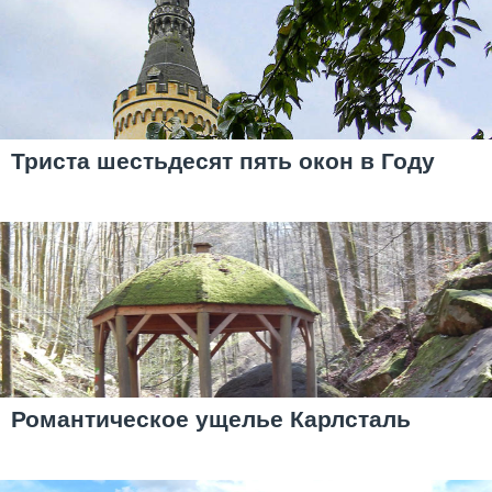
Триста шестьдесят пять окон в Году
Романтическое ущелье Карлсталь