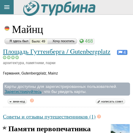
Title
Cейчас
Майнц
на
сайте:
468
Я здесь был
Хочу посетить
Было: 49
Площадь Гуттенберга / Gutenbergplatz
4
архитектура, памятники, парки
Button
Германия
,
Gutenbergplatz, Mainz
Карты доступны для зарегистрированных пользователей.
Зарегистрируйтесь
, что бы увидеть карты.
вики-код
написать совет
Советы и отзывы путешественников (1)
Памяти первопечатника