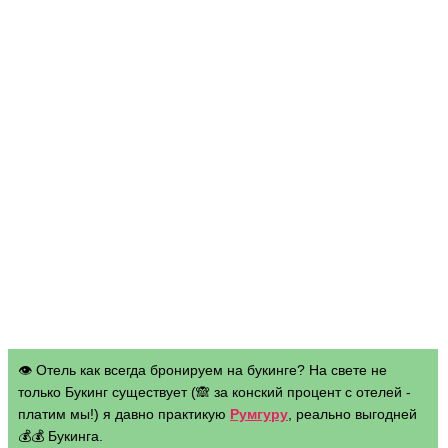
👁 Отель как всегда бронируем на букинге? На свете не
только Букинг существует (🙈 за конский процент с отелей -
платим мы!) я давно практикую
Румгуру
, реально выгодней
💰💰 Букинга.